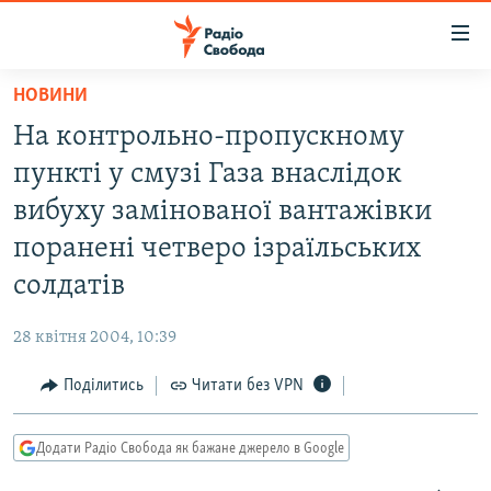
Доступність
посилання
Перейти
НОВИНИ
до
РАДІО СВОБОДА – 70 РОКІВ
На контрольно-пропускному
основного
ВСЕ ЗА ДОБУ
матеріалу
пункті у смузі Газа внаслідок
СТАТТІ
Перейти
вибуху замінованої вантажівки
до
ВІЙНА
ПОЛІТИКА
поранені четверо ізраїльських
основної
РОСІЙСЬКА «ФІЛЬТРАЦІЯ»
ЕКОНОМІКА
навігації
солдатів
Перейти
ДОНБАС.РЕАЛІЇ
СУСПІЛЬСТВО
до
28 квітня 2004, 10:39
КРИМ.РЕАЛІЇ
КУЛЬТУРА
пошуку
Поділитись
Читати без VPN
ТИ ЯК?
СПОРТ
СХЕМИ
УКРАЇНА
Додати Радіо Свобода як бажане джерело в Google
КИТАЙ.ВИКЛИКИ
СВІТ