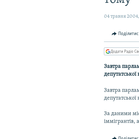
МУЛЬТИМЕДІА
ФОТО
04 травня 2004,
СПЕЦПРОЄКТИ
ПОДКАСТИ
Поділитис
Додати Радіо Св
Завтра парла
депутатської 
Завтра парла
депутатської 
За даними міс
іммігрантів, 
Поділитис