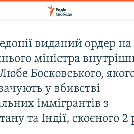
едонії виданий ордер на
нього міністра внутрішн
 Любе Босковського, яког
вачують у вбивстві
альних іммігрантів з
ану та Індії, скоєного 2