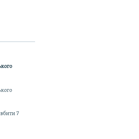
ького
ького
 вбити 7