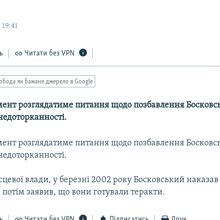
 19:41
ь
Читати без VPN
обода як бажане джерело в Google
мент розглядатиме питання щодо позбавлення Босковс
недоторканності.
мент розглядатиме питання щодо позбавлення Босковс
недоторканності.
цевої влади, у березні 2002 року Босковський наказав
а потім заявив, що вони готували теракти.
ь
Читати без VPN
Підписатись
Друк