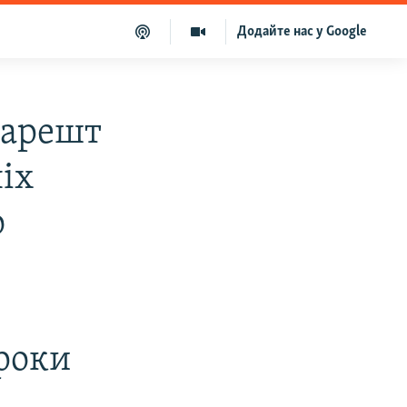
Додайте нас у Google
 арешт
іх
о
 роки