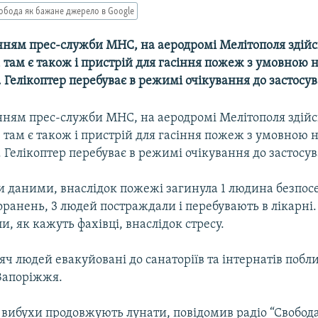
обода як бажане джерело в Google
нням прес-служби МНС, на аеродромі Мелітополя здій
, там є також і пристрій для гасіння пожеж з умовною 
. Гелікоптер перебуває в режимі очікування до застосу
нням прес-служби МНС, на аеродромі Мелітополя здій
, там є також і пристрій для гасіння пожеж з умовною 
. Гелікоптер перебуває в режимі очікування до застосу
и даними, внаслідок пожежі загинула 1 людина безпос
ранень, 3 людей постраждали і перебувають в лікарні. 
, як кажуть фахівці, внаслідок стресу.
ч людей евакуйовані до санаторіїв та інтернатів побл
 Запоріжжя.
вибухи продовжують лунати, повідомив радіо “Свобода