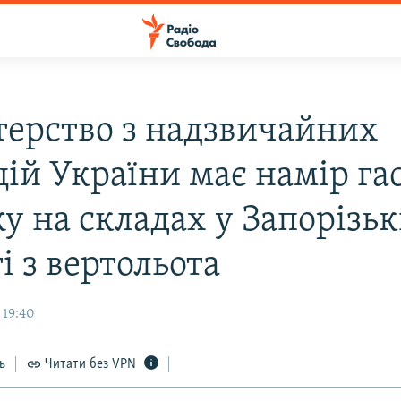
терство з надзвичайних
цій України має намір га
у на складах у Запорізьк
і з вертольота
 19:40
ь
Читати без VPN