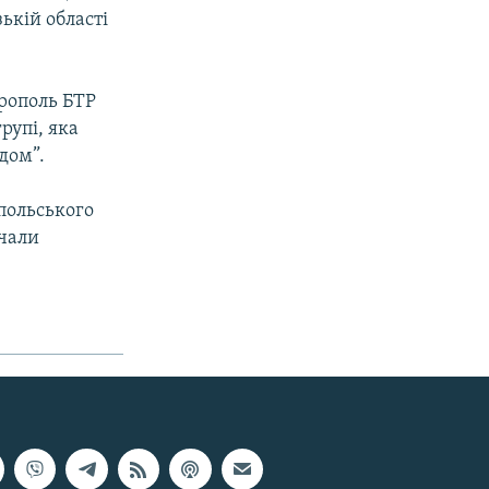
ькій області
ерополь БТР
рупі, яка
дом”.
польського
очали