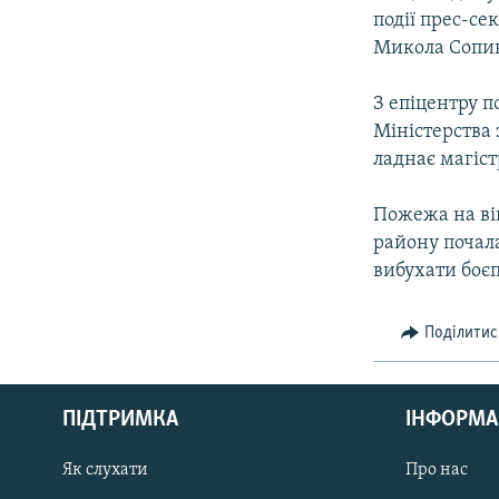
події прес-се
Микола Сопин
З епіцентру п
Міністерства 
ладнає магіс
Пожежа на ві
району почала
вибухати боє
Поділитис
КРИМ РЕАЛІЇ
РУС
ПІДТРИМКА
ІНФОРМА
УКР
КТАТ
Як слухати
Про нас