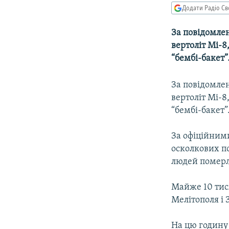
МУЛЬТИМЕДІА
Додати Радіо Св
ФОТО
За повідомле
СПЕЦПРОЄКТИ
вертоліт Мі-8
ПОДКАСТИ
“бембі-бакет”
За повідомле
вертоліт Мі-8
“бембі-бакет”
За офіційним
осколкових по
людей померли
Майже 10 тися
Мелітополя і
На цю годину 