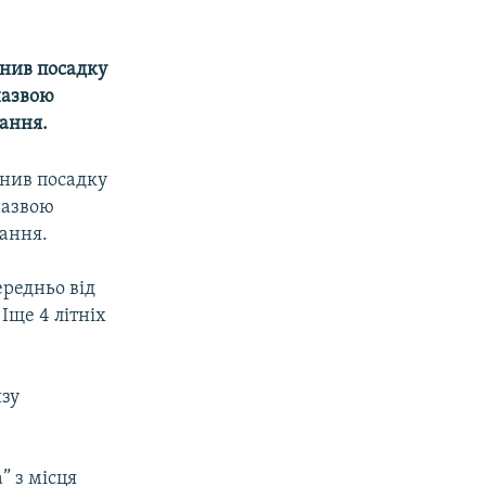
снив посадку
назвою
вання.
снив посадку
назвою
вання.
ередньо від
Іще 4 літніх
изу
” з місця