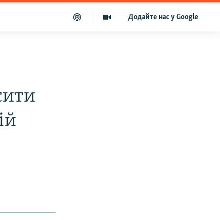
Додайте нас у Google
сити
ій