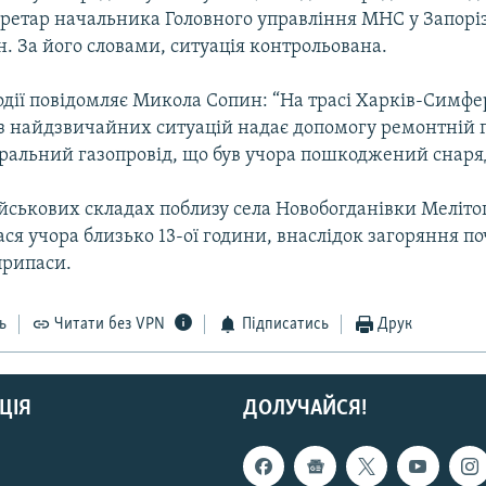
кретар начальника Головного управління МНС у Запоріз
. За його словами, ситуація контрольована.
одії повідомляє Микола Сопин: “На трасі Харків-Симф
з найдзвичайних ситуацій надає допомогу ремонтній г
тральний газопровід, що був учора пошкоджений снаря
йськових складах поблизу села Новобогданівки Меліто
ся учора близько 13-ої години, внаслідок загоряння п
припаси.
ь
Читати без VPN
Підписатись
Друк
ЦІЯ
ДОЛУЧАЙСЯ!