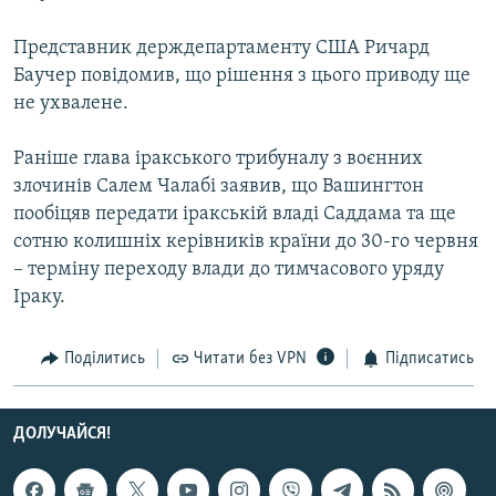
МУЛЬТИМЕДІА
Представник держдепартаменту США Ричард
ФОТО
Баучер повідомив, що рішення з цього приводу ще
СПЕЦПРОЄКТИ
не ухвалене.
ПОДКАСТИ
Раніше глава іракського трибуналу з воєнних
злочинів Салем Чалабі заявив, що Вашингтон
КРИМ РЕАЛІЇ
пообіцяв передати іракській владі Саддама та ще
РУС
сотню колишніх керівників країни до 30-го червня
УКР
– терміну переходу влади до тимчасового уряду
Іраку.
КТАТ
Поділитись
Читати без VPN
Підписатись
ДОЛУЧАЙСЯ!
ДОЛУЧАЙСЯ!