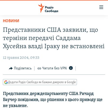
Доступність
посилання
Перейти
НОВИНИ
до
РАДІО СВОБОДА – 70 РОКІВ
Представники США заявили, що
основного
ВСЕ ЗА ДОБУ
матеріалу
терміни передачі Саддама
СТАТТІ
Перейти
Хусейна владі Іраку не встановлені
до
ВІЙНА
ПОЛІТИКА
основної
12 травня 2004, 09:33
РОСІЙСЬКА «ФІЛЬТРАЦІЯ»
ЕКОНОМІКА
навігації
Перейти
Поділитись
Читати без VPN
ДОНБАС.РЕАЛІЇ
СУСПІЛЬСТВО
до
КРИМ.РЕАЛІЇ
КУЛЬТУРА
пошуку
Додати Радіо Свобода як бажане джерело в Google
ТИ ЯК?
СПОРТ
Представник держдепартаменту США Ричард
СХЕМИ
УКРАЇНА
Баучер повідомив, що рішення з цього приводу ще
КИТАЙ.ВИКЛИКИ
СВІТ
не ухвалене.