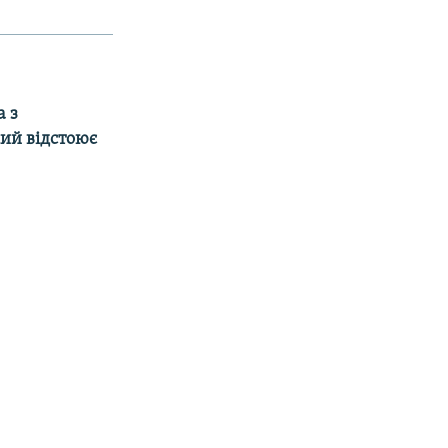
а з
ий вiдстоює