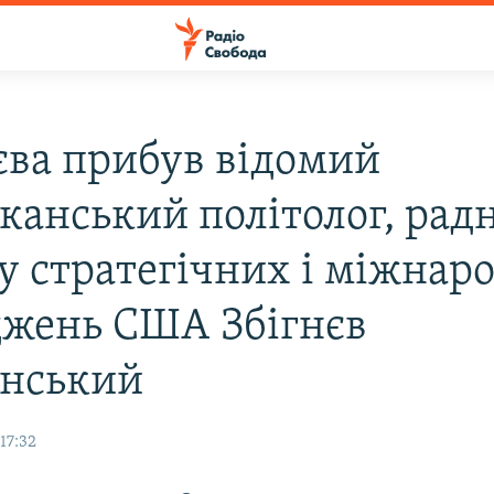
єва прибув вiдомий
канський полiтолог, рад
у стратегiчних i мiжнар
джень США Збігнєв
нський
17:32