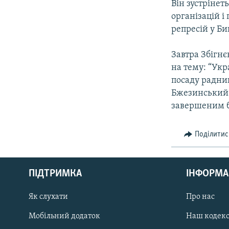
Він зустріне
організацій і
репресiй у Би
Завтра Збігн
на тему: “Укр
посаду радни
Бжезинський 
завершеним б
Поділитис
КРИМ РЕАЛІЇ
РУС
ПІДТРИМКА
ІНФОРМА
УКР
КТАТ
Як слухати
Про нас
Мобільний додаток
Наш кодек
ДОЛУЧАЙСЯ!