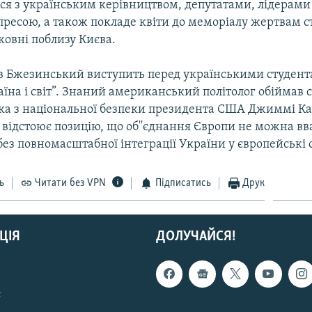
ться з українським керівництвом, депутатами, лідерам
 пресою, а також покладе квiти до меморiалу жертвам 
ковнi поблизу Києва.
єв Бжезинський виступить перед українськими студент
аїна і світ”. Знаний американський політолог обiймав с
ка з нацiональної безпеки президента США Джиммi Ка
вiдстоює позицію, що об''єднання Європи не можна в
ез повномасштабної iнтеграцiї України у європейськi 
ь
Читати без VPN
Підписатись
Друк
ЦІЯ
ДОЛУЧАЙСЯ!
с