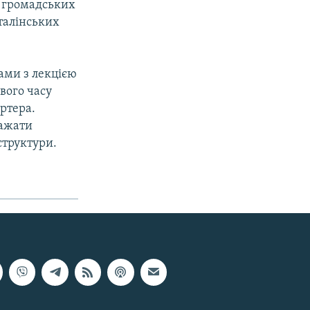
и громадських
сталiнських
ами з лекцією
вого часу
ртера.
важати
структури.