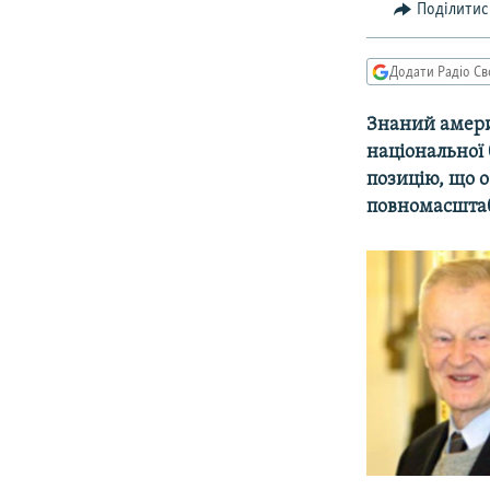
МУЛЬТИМЕДІА
Поділитис
ФОТО
Додати Радіо Св
СПЕЦПРОЄКТИ
ПОДКАСТИ
Знаний амери
нацiональної
позицію, що 
повномасштабн