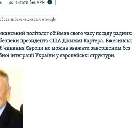
ь
Читати без VPN
обода як бажане джерело в Google
канський політолог обiймав свого часу посаду радник
 безпеки президента США Джиммi Картера. Бжезинськ
об''єднання Європи не можна вважати завершеним без
ої iнтеграцiї України у європейськi структури.