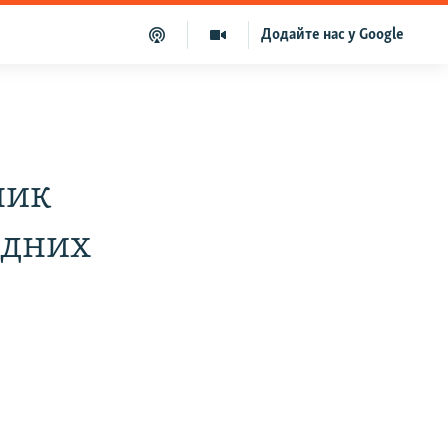
Додайте нас у Google
ник
одних