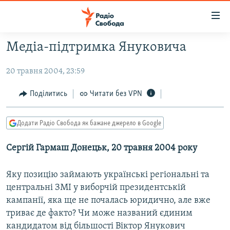
Доступність
посилання
Перейти
Медіа-підтримка Януковича
до
РАДІО СВОБОДА – 70 РОКІВ
основного
20 травня 2004, 23:59
ВСЕ ЗА ДОБУ
матеріалу
СТАТТІ
Перейти
Поділитись
Читати без VPN
до
ВІЙНА
ПОЛІТИКА
основної
Додати Радіо Свобода як бажане джерело в Google
РОСІЙСЬКА «ФІЛЬТРАЦІЯ»
ЕКОНОМІКА
навігації
Перейти
ДОНБАС.РЕАЛІЇ
Сергій Гармаш Донецьк, 20 травня 2004 року
СУСПІЛЬСТВО
до
КРИМ.РЕАЛІЇ
КУЛЬТУРА
пошуку
Яку позицію займають українські регіональні та
ТИ ЯК?
СПОРТ
центральні ЗМІ у виборчій президентській
кампанії, яка ще не почалась юридично, але вже
СХЕМИ
УКРАЇНА
триває де факто? Чи може названий єдиним
КИТАЙ.ВИКЛИКИ
СВІТ
кандидатом від більшості Віктор Янукович