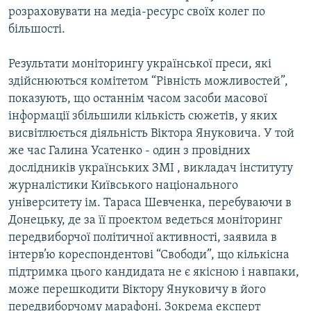
розраховувати на медіа-ресурс своїх колег по
МУЛЬТИМЕДІА
більшості.
ФОТО
СПЕЦПРОЄКТИ
Результати моніторингу української преси, які
здійснюються комітетом “Рівність можливостей”,
ПОДКАСТИ
показують, що останнім часом засоби масової
інформації збільшили кількість сюжетів, у яких
КРИМ РЕАЛІЇ
висвітлюється діяльність Віктора Януковича. У той
РУС
же час Галина Усатенко - один з провідних
дослідників українських ЗМІ , викладач інституту
УКР
журналістики Київського національного
КТАТ
університету ім. Тараса Шевченка, перебуваючи в
Донецьку, де за її проектом ведеться моніторинг
ДОЛУЧАЙСЯ!
передвиборчої політичної активності, заявила в
інтерв’ю кореспондентові “Свободи”, що кількісна
підтримка цього кандидата не є якісною і навпаки,
може перешкодити Віктору Януковичу в його
передвиборчому марафоні. Зокрема експерт