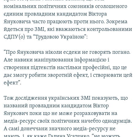
номінальних політичних союзників оголошеного
єдиним провладним кандидатом Віктора
Януковича часто працюють проти нього. Зокрема
йдеться про ЗМІ, які вважаються контрольованими
СДПУ(о) та “Трудовою Україною”:
“Про Януковича ніколи есдеки не говорять погано.
Але навики маніпулювання інформацією і
створення підтекстів настільки професійні, що це
дає змогу робити зворотній ефект, і створювати цей
ефект”.
Тож дослідження українських ЗМІ показують, що
названий провладним кандидатом Віктор
Янукович поки що не може розраховувати на
медіа-ресурс своїх політичних начебто однодумців.
А самі донеччани значного медіа-ресурсу не
мають, і, як каже Галина Усатенко, “не можуть