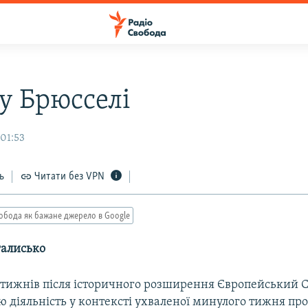
 у Брюсселі
 01:53
ь
Читати без VPN
обода як бажане джерело в Google
алисько
а тижнів після історичного розширення Європейський
ю діяльність у контексті ухваленої минулого тижня пр