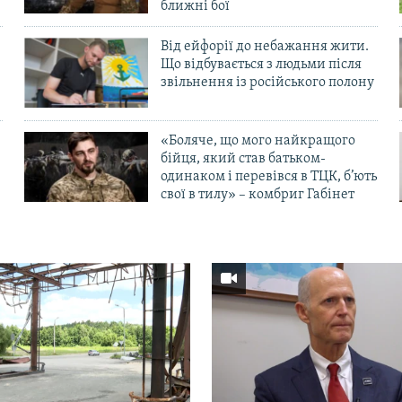
ближні бої
Від ейфорії до небажання жити.
Що відбувається з людьми після
в
звільнення із російського полону
«Боляче, що мого найкращого
бійця, який став батьком-
одинаком і перевівся в ТЦК, б’ють
свої в тилу» – комбриг Габінет