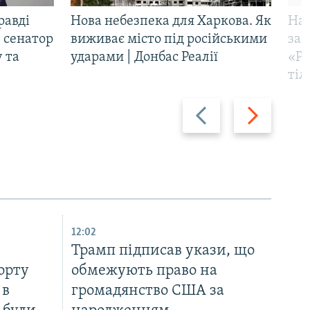
равді
Нова небезпека для Харкова. Як
Наш
 сенатор
виживає місто під російськими
заг
 та
ударами | Донбас Реалії
«Ри
тіл
Назад
Вперед
12:02
Трамп підписав укази, що
орту
обмежують право на
 в
громадянство США за