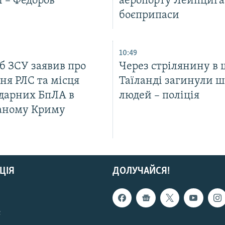
 – Федоров
аеропорту Лейпцига
боєприпаси
10:49
б ЗСУ заявив про
Через стрілянину в 
ня РЛС та місця
Таїланді загинули ш
ударних БпЛА в
людей – поліція
аному Криму
ЦІЯ
ДОЛУЧАЙСЯ!
с