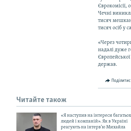
Єврокомісії, 
Чечні виникл
тисяч мешканц
тисяч осіб у 
«Через чотири
надалі дуже 
Європейської 
держав.
Поділитис
Читайте також
«Я наступив на інтереси багатьох
людей і компаній». Як в Україні
реагують на інтерв’ю Михайла