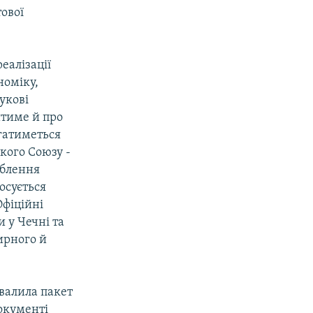
тової
еалізації
номіку,
укові
йтиме й про
агатиметься
кого Союзу -
иблення
тосується
Офіційні
 у Чечні та
ирного й
хвалила пакет
документі