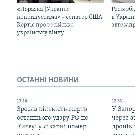
«Поразка [України]
Росія зб
неприпустима» – сенатор США
в Україн
Кертіс про російсько-
автозапр
українську війну
ОСТАННІ НОВИНИ
13:14
12:53
Зросла кількість жертв
У Запо
останнього удару РФ по
через а
Києву: у лікарні помер
дронів 