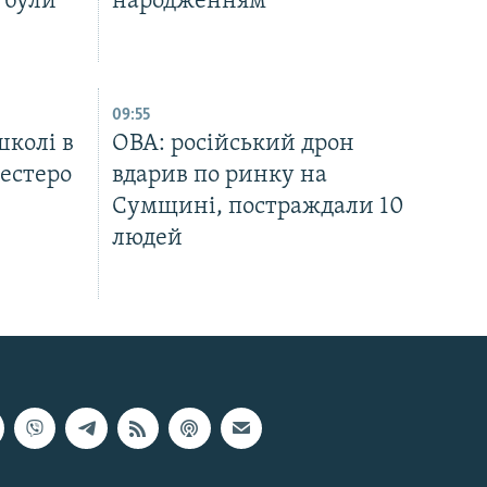
 були
народженням
09:55
школі в
ОВА: російський дрон
естеро
вдарив по ринку на
Сумщині, постраждали 10
людей