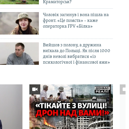
Краматорськ?
Чоловік загинув і вона пішла на
фронт. «Це помста» – каже
операторка FPV «Білка»
Вийшов з полону, а дружина
виїхала до Польщі. Як після 1000
днів неволі вибратися «із
психологічної і фінансової ями»