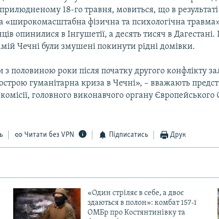
оприлюдненому 18-го травня, мовиться, що в результаті
а «широкомасштабна фізична та психологічна травма»
ів опинилися в Інгушетії, а десять тисяч в Дагестані.
самій Чечні були змушені покинути рідні домівки.
 з половиною роки після початку другого конфлікту з
гострою гуманітарна криза в Чечні», – вважають предс
комісії, головного виконавчого органу Європейського 
ь
Читати без VPN
Підписатись
Друк
«Один стріляє в себе, а двоє
здаються в полон»: комбат 157-ї
ОМБр про Костянтинівку та