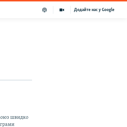
Додайте нас у Google
 Союз швидко
ограми