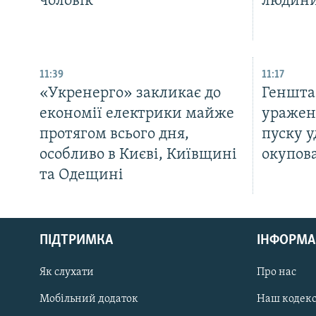
чоловік
людини
11:39
11:17
«Укренерго» закликає до
Геншта
економії електрики майже
уражен
протягом всього дня,
пуску 
особливо в Києві, Київщині
окупов
та Одещині
КРИМ РЕАЛІЇ
РУС
ПІДТРИМКА
ІНФОРМА
УКР
КТАТ
Як слухати
Про нас
Мобільний додаток
Наш кодек
ДОЛУЧАЙСЯ!