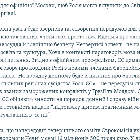
ля офіційної Москви, щоб Росія могла вступити до Сві
ргівлі.
ловна увага буде звернена на створення передумов для р
сією так званих «чотирьох просторів». Йдеться про еко
авосуддя й зовнішню безпеку. Четвертий аспект - це на
освіта та культура. Хоча в контексті переговорів мова 
досі питання. Згідно з офіційним прес-релізом, ЄС дом
оговору про кордони Росії з новими членами Європейсь
Латвією. На порядку денному буде й питання про «погл
 спільних регіонах сусідства Росії-ЄС» – це передусім с
 званих заморожених конфліктів у Грузії та Молдові. 
ЄС обіцяють винести на порядок денний і справу війни
и готовність надати “підтримку щирим прагненням м
гулювання в Чечні”.
и, що напередодні теперішнього саміту Єврокомісія у
допомоги Чечні у сумі 16 мільйонів 500 тисяч євро. У 