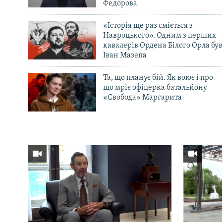
Федорова
«Історія ще раз сміється з
Навроцького». Одним з перших
кавалерів Ордена Білого Орла бу
Іван Мазепа
Та, що планує бій. Як воює і про
що мріє офіцерка батальйону
«Свобода» Маргарита