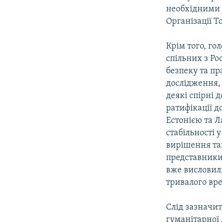
необхідними д
Організації То
Крім того, го
спільних з Ро
безпеку та пр
дослідження, 
деякі спірні 
ратифікації д
Естонією та 
стабільності у
вирішення так
представники 
вже висловил
тривалого вре
Слід зазначит
гуманітарної 