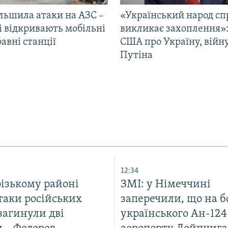
ільшила атаки на АЗС –
«Український народ сп
і відкривають мобільні
викликає захоплення»:
авні станції
США про Україну, війну
Путіна
12:34
різькому районі
ЗМІ: у Німеччині
таки російських
заперечили, що на б
загинули дві
українського Ан-124