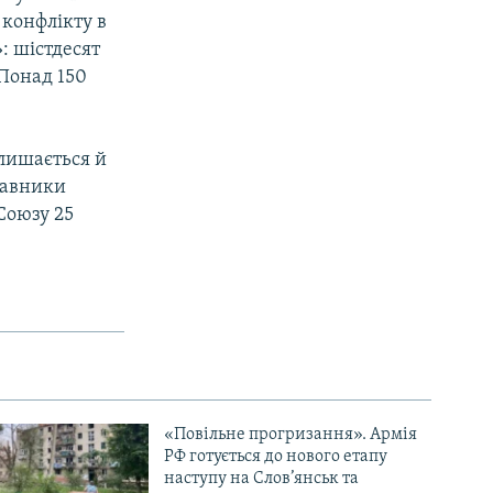
 конфлікту в
: шістдесят
 Понад 150
алишається й
тавники
Союзу 25
«Повільне прогризання». Армія
РФ готується до нового етапу
наступу на Слов’янськ та