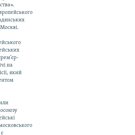
ства».
Європейського
радянських
 Москві.
ейського
пейських
прем’єр-
ічі на
сії, який
дентом
шили
росоюзу
ейські
 московського
 є