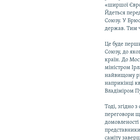
МУЛЬТИМЕДІА
«ширшої Європ
ФОТО
Йдеться пере
Союзу. У Брюс
СПЕЦПРОЄКТИ
держав. Тим ч
ПОДКАСТИ
Це буде перш
Союзу, до як
країн. До Мос
міністром Ірл
найвищому рів
наприкінці кв
Владіміром П
Тоді, згідно 
переговори щ
домовленості 
представники
саміту заверш