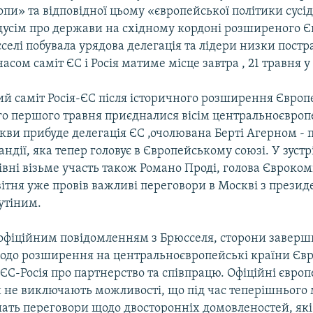
и» та відповідної цьому «європейської політики сусід
дусім про держави на східному кордоні розширеного 
селі побувала урядова делегація та лідери низки пост
асом саміт ЄС і Росія матиме місце завтра , 21 травня у
ий саміт Росія-ЄС після історичного розширення Європ
ого першого травня приєдналися вісім центральноєвро
кви прибуде делегація ЄС ,очолювана Берті Агерном - 
андії, яка тепер головує в Європейському союзі. У зустр
ні візьме участь також Романо Проді, голова Єврокомі
ітня уже провів важливі переговори в Москві з прези
утіним.
з офіційним повідомленням з Брюсселя, сторони завер
одо розширення на центральноєвропейські країни Єв
ЄС-Росія про партнерство та співпрацю. Офіційні європ
 не виключають можливості, що під час теперішнього
ать переговори щодо двосторонніх домовленостей, які