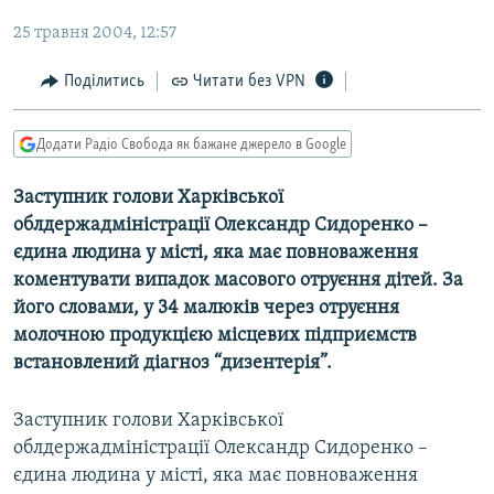
МУЛЬТИМЕДІА
25 травня 2004, 12:57
ФОТО
Поділитись
Читати без VPN
СПЕЦПРОЄКТИ
ПОДКАСТИ
Додати Радіо Свобода як бажане джерело в Google
Заступник голови Харківської
КРИМ РЕАЛІЇ
облдержадміністрації Олександр Сидоренко –
РУС
єдина людина у місті, яка має повноваження
УКР
коментувати випадок масового отруєння дітей. За
КТАТ
його словами, у 34 малюків через отруєння
молочною продукцією місцевих підприємств
встановлений діагноз “дизентерія”.
ДОЛУЧАЙСЯ!
Заступник голови Харківської
облдержадміністрації Олександр Сидоренко –
єдина людина у місті, яка має повноваження