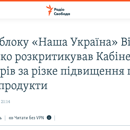
 блоку «Наша Україна» В
о розкритикував Кабін
рів за різке підвищення 
продукти
21:14
ь
Читати без VPN