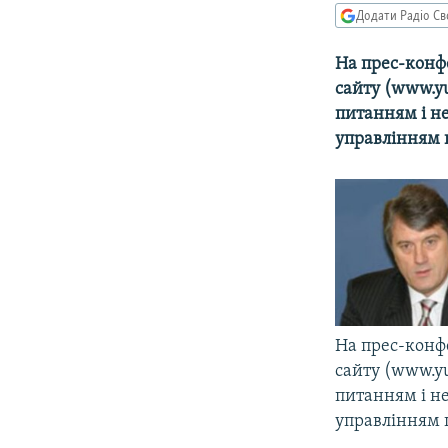
МУЛЬТИМЕДІА
Додати Радіо Св
ФОТО
На прес-конфе
СПЕЦПРОЄКТИ
сайту (www.y
ПОДКАСТИ
питанням і н
управлінням 
На прес-конфе
сайту (www.y
питанням і н
управлінням 