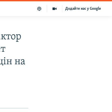
Додайте нас у Google
іктор
ет
цін на