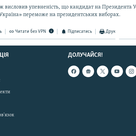
 висловив упевненість, що кандидат на Президента У
Україна» переможе на президентських виборах.
ь
Читати без VPN
Підписатись
Друк
ЦІЯ
ДОЛУЧАЙСЯ!
с
пекти
зв'язок