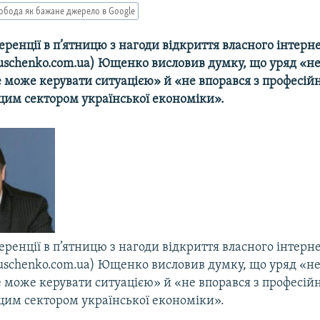
обода як бажане джерело в Google
ренції в п’ятницю з нагоди відкриття власного інтерн
uschenko.com.ua) Ющенко висловив думку, що уряд «не
е може керувати ситуацією» й «не впорався з професі
цим сектором української економіки».
ренції в п’ятницю з нагоди відкриття власного інтерн
uschenko.com.ua) Ющенко висловив думку, що уряд «не
е може керувати ситуацією» й «не впорався з професі
цим сектором української економіки».