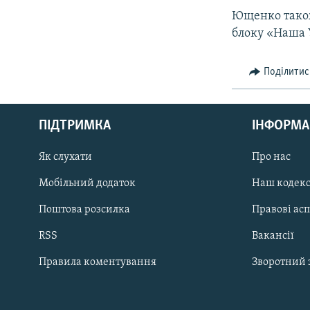
Ющенко також
блоку «Наша 
Поділитис
КРИМ РЕАЛІЇ
РУС
ПІДТРИМКА
ІНФОРМА
УКР
КТАТ
Як слухати
Про нас
Мобільний додаток
Наш кодек
ДОЛУЧАЙСЯ!
Поштова розсилка
Правові ас
RSS
Вакансії
Правила коментування
Зворотний 
Усі сайти RFE/RL