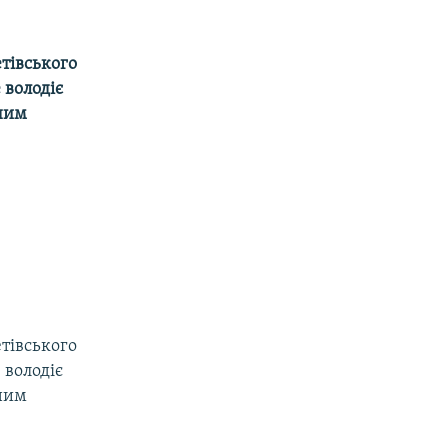
етівського
 володіє
йним
етівського
 володіє
йним