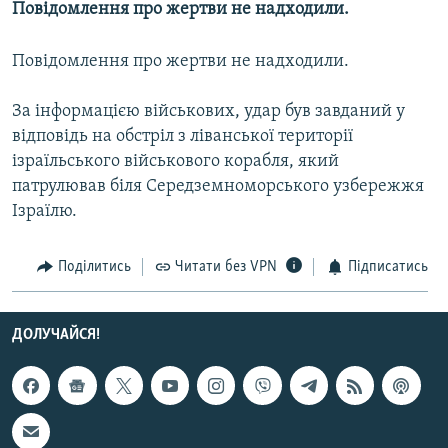
Повідомлення про жертви не надходили.
МУЛЬТИМЕДІА
ФОТО
Повідомлення про жертви не надходили.
СПЕЦПРОЄКТИ
За інформацією військових, удар був завданий у
ПОДКАСТИ
відповідь на обстріл з ліванської території
ізраїльського військового корабля, який
КРИМ РЕАЛІЇ
патрулював біля Середземноморського узбережжя
РУС
Ізраїлю.
УКР
Поділитись
Читати без VPN
Підписатись
КТАТ
ДОЛУЧАЙСЯ!
ДОЛУЧАЙСЯ!