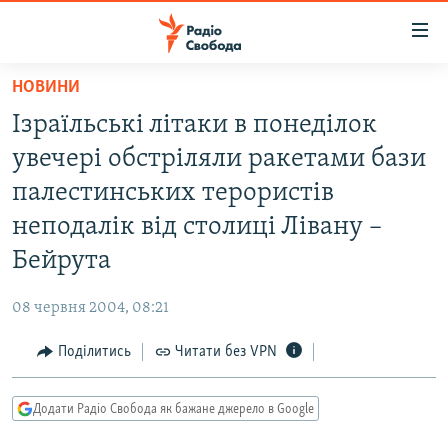
Доступність
посилання
Перейти
НОВИНИ
до
РАДІО СВОБОДА – 70 РОКІВ
Ізраїльські літаки в понеділок
основного
ВСЕ ЗА ДОБУ
матеріалу
увечері обстріляли ракетами бази
СТАТТІ
Перейти
палестинських терористів
до
ВІЙНА
ПОЛІТИКА
неподалік від столиці Лівану –
основної
РОСІЙСЬКА «ФІЛЬТРАЦІЯ»
ЕКОНОМІКА
навігації
Бейрута
Перейти
ДОНБАС.РЕАЛІЇ
СУСПІЛЬСТВО
до
08 червня 2004, 08:21
КРИМ.РЕАЛІЇ
КУЛЬТУРА
пошуку
Поділитись
Читати без VPN
ТИ ЯК?
СПОРТ
СХЕМИ
УКРАЇНА
Додати Радіо Свобода як бажане джерело в Google
КИТАЙ.ВИКЛИКИ
СВІТ