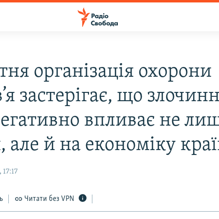
ітня організація охорони
’я застерігає, що злочинн
 негативно впливає не ли
 але й на економіку кра
 17:17
ь
Читати без VPN