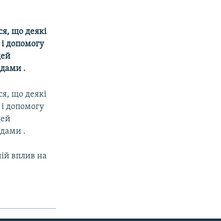
ся, що деякі
 і допомогу
дей
дами .
ся, що деякі
 і допомогу
дей
дами .
ній вплив на