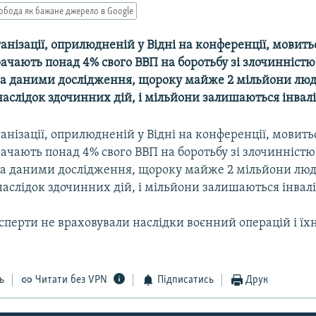
обода як бажане джерело в Google
ганізації, оприлюдненій у Відні на конференції, мовить
чають понад 4% свого ВВП на боротьбу зі злочинністю
За даними дослідження, щороку майже 2 мільйони лю
аслідок здочинних дій, і мільйони залишаються інвалі
ганізації, оприлюдненій у Відні на конференції, мовить
чають понад 4% свого ВВП на боротьбу зі злочинністю
За даними дослідження, щороку майже 2 мільйони лю
аслідок здочинних дій, і мільйони залишаються інвалі
перти не враховували наслідки воєнний операцій і їх
ь
Читати без VPN
Підписатись
Друк