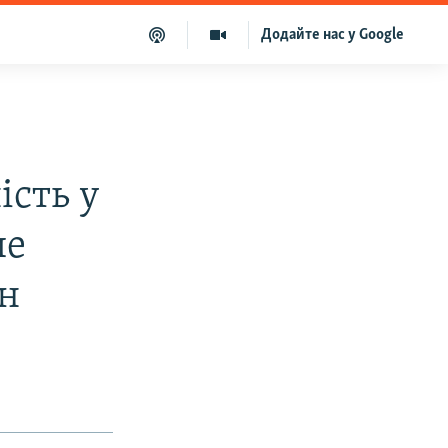
Додайте нас у Google
ість у
ше
їн