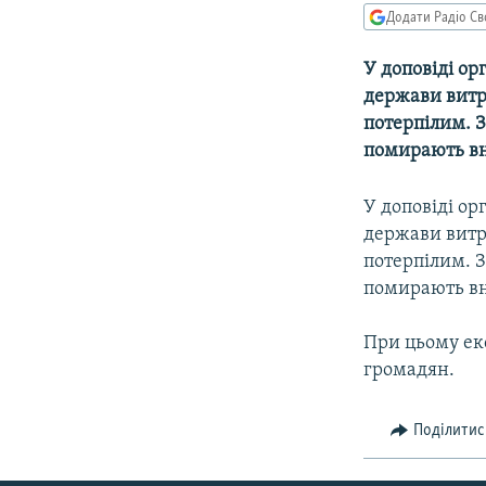
МУЛЬТИМЕДІА
Додати Радіо Св
ФОТО
У доповіді ор
СПЕЦПРОЄКТИ
держави витра
ПОДКАСТИ
потерпілим. 
помирають вн
У доповіді ор
держави витра
потерпілим. 
помирають вн
При цьому екс
громадян.
Поділитис
КРИМ РЕАЛІЇ
РУС