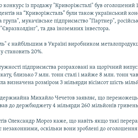
 конкурс із продажу "Криворіжсталі" був оголошений 1
дентів на “Криворіжсталь” були також український ко
а група", мукачівське підприємство "Партнер", російськ
і "Євразхолдінг", та два іноземних інвестора.
ль" є найбільшим в Україні виробником металопродукці
ку становить 20%.
тужності підприємства розраховані на щорічний випус
кату, близько 7 млн. тонн сталі і майже 8 млн. тонн ча
ула визначена розміром 3 мільярди вісімсот шість міль
 держмайна Михайло Чечетов заявляє, що переможець
вав до держбюджету 4 мільярди 260 мільйонів гривень
стів Олександр Мороз каже, що навіть якщо такі перер
 є незаконними, оскільки вони зроблені до оголошення 