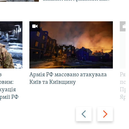
з
Армія РФ масовано атакувала
Рят
овим:
Київ та Київщину
пов
куація
Про
рмії РФ
Яр
Назад
Вперед