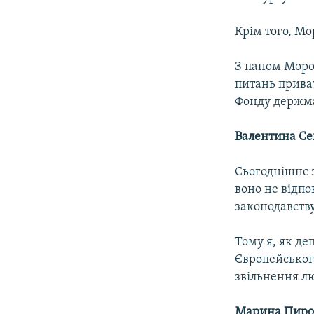
Крім того, Мо
З паном Мороз
питань прива
Фонду держма
Валентина С
Сьогоднішнє з
воно не відпо
законодавств
Тому я, як де
Європейського
звільнення лю
Марина Пир