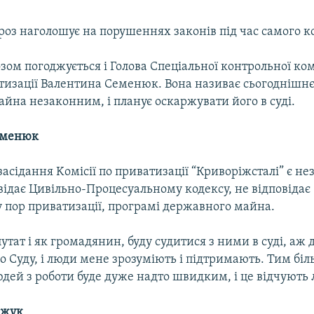
роз наголошує на порушеннях законів під час самого к
ом погоджується і Голова Спеціальної контрольної комі
тизації Валентина Семенюк. Вона називає сьогоднішн
йна незаконним, і планує оскаржувати його в суді.
еменюк
асідання Kомісії по приватизації “Криворіжсталі” є н
відає Цивільно-Процесуальному кодексу, не відповідає
у пор приватизації, програмі державного майна.
путат і як громадянин, буду судитися з ними в суді, аж 
 Суду, і люди мене зрозуміють і підтримають. Тим біл
дей з роботи буде дуже надто швидким, і це відчують 
ожук