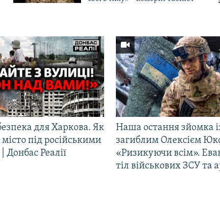
езпека для Харкова. Як
Наша остання зйомка і
 місто під російськими
загиблим Олексієм Юк
| Донбас Реалії
«Ризикуючи всім». Ева
тіл військових ЗСУ та а