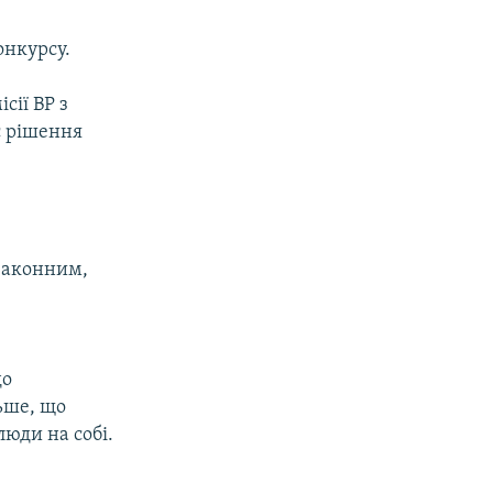
онкурсу.
сії ВР з
є рішення
езаконним,
до
ьше, що
люди на собі.