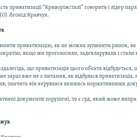
сть приватизації “Криворіжсталі” говорить і лідер пар
(О) Леонід Кравчук.
ук
инити приватизацію, як не можна зупинити ринок, як
кратію, якщо ми проголосили, задекларували і стали 
аздалегідь, що приватизація цього об’єкта відбудеться,
не зараз вже не є питання, як відбулася приватизація,
ив, значить він керувався якимись нормативними до
ативні документи порушені, то є суд, який може випр
ожук