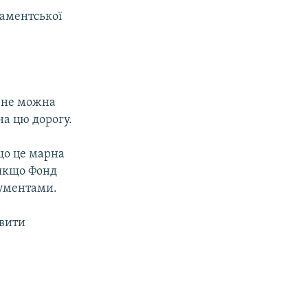
ламентської
 не можна
на цю дорогу.
 що це марна
 якщо Фонд
кументами.
авити