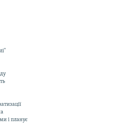
лі"
нду
ть
ватизації
на
ми і планує