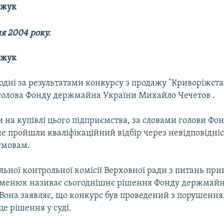
ожук
ня 2004 року.
ожук
годні за результатами конкурсу з продажу "Криворіжста
олова Фонду держмайна України Михайло Чечетов .
 на купівлі цього підприємства, за словами голови Фо
е пройшли кваліфікаційний відбір через невідповідніс
умовам.
льної контрольної комісії Верховної ради з питань при
менюк називає сьогоднішнє рішення Фонду держмай
Вона заявляє, що конкурс був проведений з порушення
е рішення у суді.