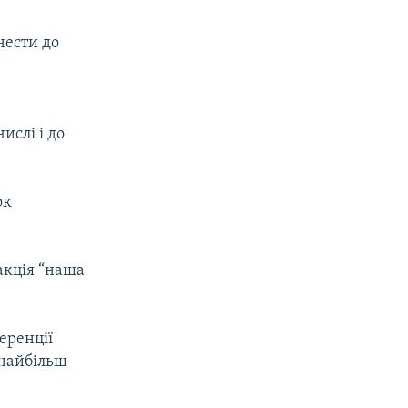
нести до
ислі і до
ок
акція “наша
еренції
 найбільш