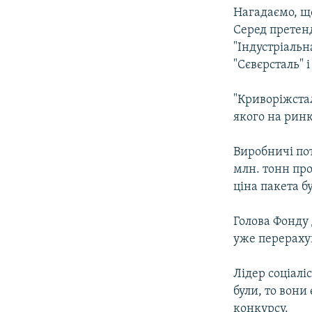
Нагадаємо, що
Серед претен
"Індустріальн
"Сєвєрсталь" 
"Криворіжста
якого на рин
Виробничі по
млн. тонн про
ціна пакета б
Голова Фонду
уже перераху
Лідер соціалі
були, то вони
конкурсу.