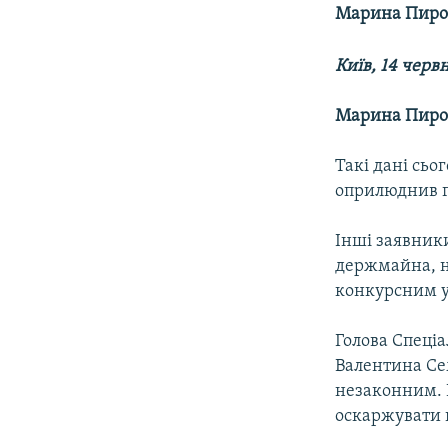
КИТАЙ.ВИКЛИКИ
Марина Пир
МУЛЬТИМЕДІА
Київ, 14 черв
ФОТО
СПЕЦПРОЄКТИ
Марина Пир
ПОДКАСТИ
Такі дані сьо
оприлюднив г
Інші заявники
держмайна, н
конкурсним 
Голова Спеціа
Валентина Се
незаконним. 
оскаржувати ц