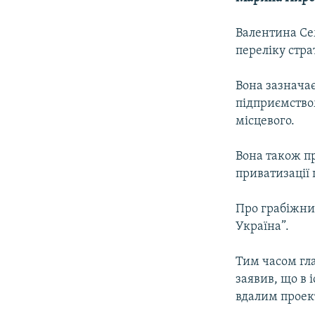
Валентина Се
переліку стра
Вона зазначає
підприємством
місцевого.
Вона також п
приватизації 
Про грабіжниц
Україна”.
Тим часом гл
заявив, що в 
вдалим проек