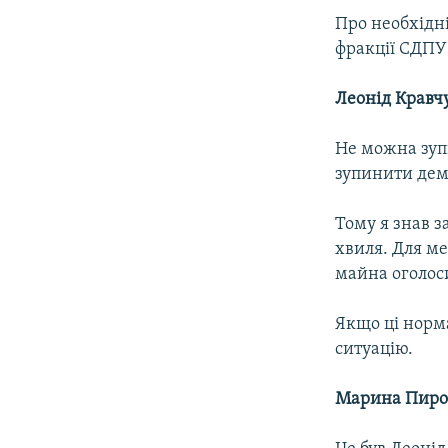
Про необхідні
фракції СДПУ
Леонід Кравч
Не можна зуп
зупинити демо
Тому я знав з
хвиля. Для ме
майна оголос
Якщо ці норм
ситуацію.
Марина Пир