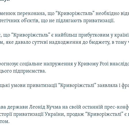
менюк переконана, що “Криворіжсталь” необхідно від
тегічних об’єктів, що не підлягають приватизації.
, що “Криворіжсталь” є найбільш прибутковим у країні
, яке давало суттєві надходження до бюджету, в тому ч
рогнозує соціальне напруження у Кривому Розі внаслід
цього підприємства.
ькі умови приватизації “Криворіжсталі” заявляла і фр
ава держави Леонід Кучма на своїй останній прес-конф
історії приватизації України, продаж “Криворіжсталі” є
том.