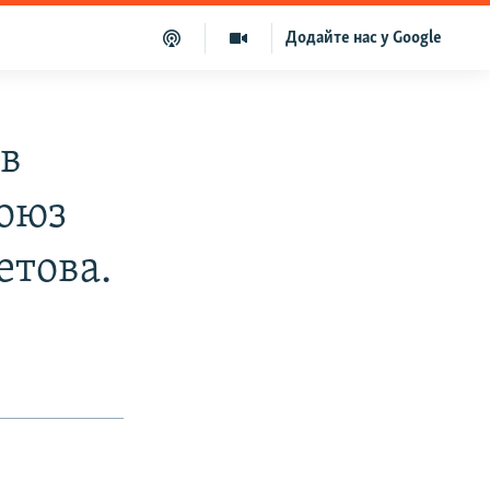
Додайте нас у Google
ав
союз
етова.