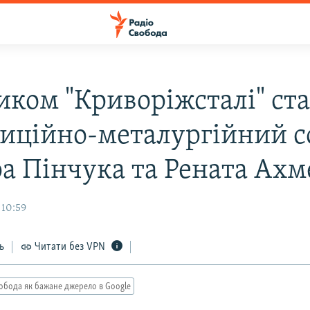
иком "Криворіжсталі" ст
тиційно-металургійний 
ра Пінчука та Рената Ахм
 10:59
ь
Читати без VPN
обода як бажане джерело в Google