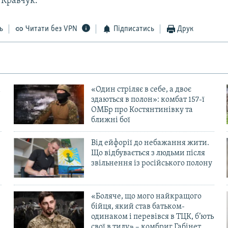
 Кравчук.
ь
Читати без VPN
Підписатись
Друк
«Один стріляє в себе, а двоє
здаються в полон»: комбат 157-ї
ОМБр про Костянтинівку та
ближні бої
Від ейфорії до небажання жити.
Що відбувається з людьми після
в
звільнення із російського полону
«Боляче, що мого найкращого
бійця, який став батьком-
одинаком і перевівся в ТЦК, б’ють
свої в тилу» – комбриг Габінет