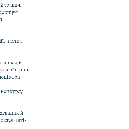
2 травня.
нсорціум
і
ї, частка
к понад 6
вуна. Стартова
йонів грн.
 конкурсу
.
ахування й
результатів