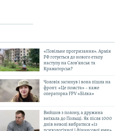
«Повільне прогризання». Армія
РФ готується до нового етапу
наступу на Слов’янськ та
Краматорськ?
Чоловік загинув і вона пішла на
фронт. «Це помста» – каже
операторка FPV «Білка»
Вийшов з полону, а дружина
виїхала до Польщі. Як після 1000
днів неволі вибратися «із
психологічної і фінансової ями»