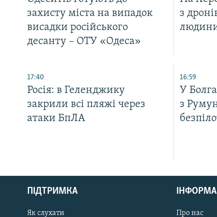
захисту міста на випадок
з дроні
висадки російського
людини
десанту – ОТУ «Одеса»
17:40
16:59
Росія: в Геленджику
У Болга
закрили всі пляжі через
з Руму
атаки БпЛА
безпіло
КРИМ РЕАЛІЇ
РУС
ПІДТРИМКА
ІНФОРМА
УКР
КТАТ
Як слухати
Про нас