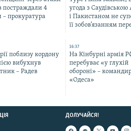
в постраждали 4
угода з Саудівською
 – прокуратура
і Пакистаном не су
її зобов’язанням пе
16:37
рії поблизу кордону
На Кінбурні армія Р
нією вибухнув
перебуває «у глухій
тник – Радев
обороні» – команди
«Одеса»
ЦІЯ
ДОЛУЧАЙСЯ!