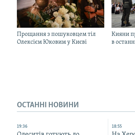
Прощання з пошуковцем тіл
Кияни п
Олексієм Юковим у Києві
в остан
ОСТАННІ НОВИНИ
19:36
18:55
Одеситів готують до
На Хер