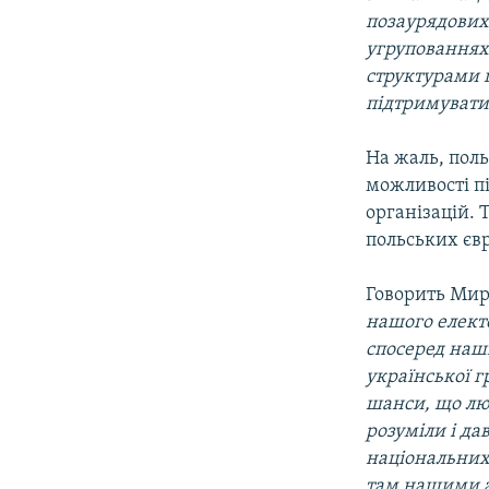
позаурядових
угрупованнях
структурами 
підтримувати
На жаль, поль
можливості пі
організацій. 
польських євр
Говорить Мир
нашого електо
спосеред наши
української г
шанси, що люд
розуміли і да
національних
там нашими 