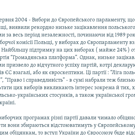
ервня 2004 - Вибори до Європейського парламенту, що 
щі, виявили рекордно низьке зацікавлення польського
 за весь період незалежності, починаючи від 1989 ро
орчої комісії Польщі, у виборах до Європарламенту вз
. Найбільшу підтримку на цих виборах ( майже 24% ) 
ртія “Громадянська платформа”. Однак, низьке зацікав
 призвело до відчутного успіху партій, котрі деклару
в ЄС взагалі, або як євроскептики. Ці партії : “Ліга пол
, “Право і справедливість” - в сумі набрали теж близь
льтати цих виборів викликають інтерес зокрема й тих, 
ьсько-українських стосунків, а також української гр
країні.
виборчих програмах різні партії давали чимало обіцянок
ети вони збираються відстоюватимуть у Європейському
им обіцянкам, то вступ України до Євросоюзу буде ві