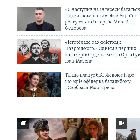
«Я наступив на інтереси багатьох
людей і компаній». Як в Україні
реагують на інтерв’ю Михайла
Федорова
«Історія ще раз сміється з
Навроцького». Одним з перших
кавалерів Ордена Білого Орла бу
Іван Мазепа
Та, що планує бій. Як воює і про
що мріє офіцерка батальйону
«Свобода» Маргарита