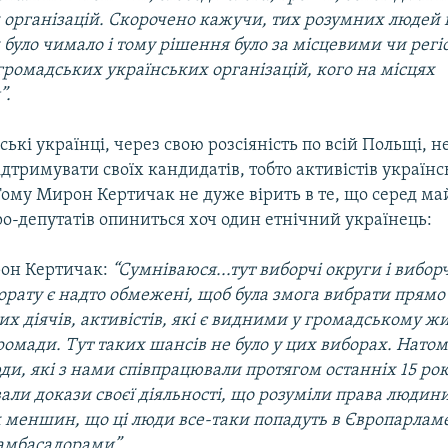
 організацій. Скорочено кажучи, тих розумних людей 
 було чимало і тому рішення було за місцевими чи рег
громадських українських організацій, кого на місцях
”.
ські українці, через свою розсіяність по всій Польщі, 
дтримувати своїх кандидатів, тобто активістів україн
Тому Мирон Кертичак не дуже вірить в те, що серед ма
о-депутатів опиниться хоч один етнічний українець:
он Кертичак:
“Сумніваюся...тут виборчі округи і вибор
рату є надто обмежені, щоб була змога вибрати прямо
х діячів, активістів, які є видними у громадському жи
ромади. Тут таких шансів не було у цих виборах. Натом
и, які з нами співпрацювали протягом останніх 15 рокі
вали докази своєї діяльності, що розуміли права людин
 меншин, що ці люди все-таки попадуть в Європарламе
амбасадорами”.