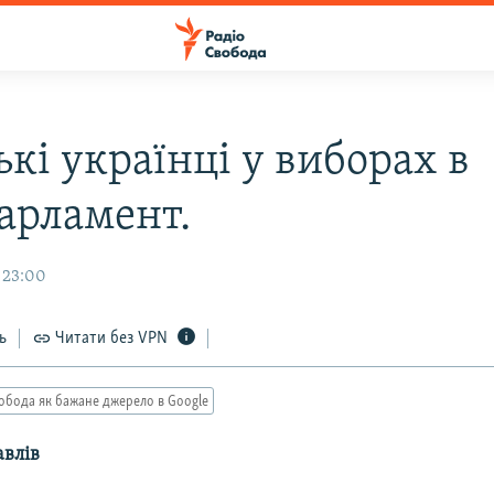
кі українці у виборах в
арламент.
 23:00
ь
Читати без VPN
обода як бажане джерело в Google
влів