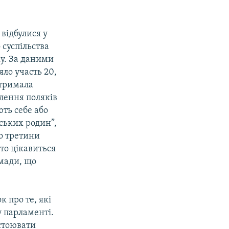
відбулися у
 суспільства
ку. За даними
яло участь 20,
отримала
лення поляків
ють себе або
ьських родин”,
ко третини
хто цікавиться
омади, що
 про те, які
 парламенті.
дстоювати