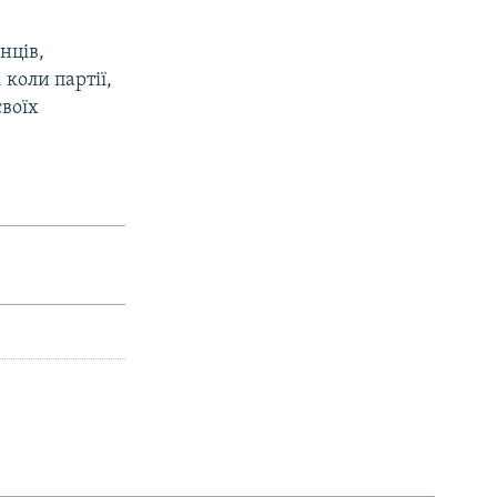
нців,
 коли партії,
своїх