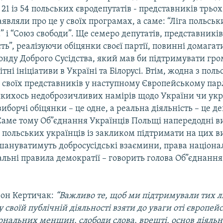
 із 54 польських євродепутатів - представників трьох 
являли про це у своїх програмах, а саме: “Ліга польськ
 і “Союз свободи”. Ще семеро депутатів, представників
сть”, реалізуючи обіцянки своєї партії, повинні домага
нду Доброго Сусідства, який мав би підтримувати гро
ітні ініціативи в Україні та Білорусі. Втім, жодна з пол
 своїх представників у наступному Європейському пар
якихось недоброзичливих намірів щодо України чи укр
иборчі обіцянки – це одне, а реальна діяльність – це де
 Саме тому Об”єднання Українців Польщі напередодні в
 польських українців із закликом підтримати на цих 
 шануватимуть добросусідські взаємини, права націон
альні правила демократії – говорить голова Об”єднанн
он Кертичак:
“Важливо те, щоб ми підтримували тих л
 у своїй публічній діяльності взяти до уваги оті європей
ональних меншин, слободи слова, врешті, основ діяльн