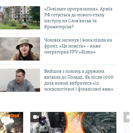
«Повільне прогризання». Армія
РФ готується до нового етапу
наступу на Слов’янськ та
Краматорськ?
Чоловік загинув і вона пішла на
фронт. «Це помста» – каже
операторка FPV «Білка»
Вийшов з полону, а дружина
виїхала до Польщі. Як після 1000
днів неволі вибратися «із
психологічної і фінансової ями»