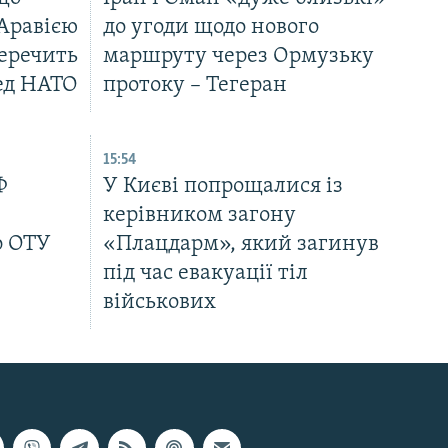
 Аравією
до угоди щодо нового
перечить
маршруту через Ормузьку
ред НАТО
протоку – Тегеран
15:54
Ф
У Києві попрощалися із
керівником загону
р ОТУ
«Плацдарм», який загинув
під час евакуації тіл
військових