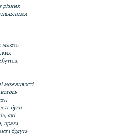
в різних
іональними
не мають
ських
йбутніх
чі можливості
 когось
тті
ість були
в, які
и, права
нт і будуть