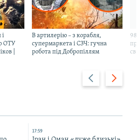
 і
В артилерію – з корабля,
98-
р ОТУ
супермаркета і СЗЧ: гучна
про
іков |
робота під Добропіллям
сві
Назад
Вперед
17:59
що
Іран і Оман «дуже близькі»