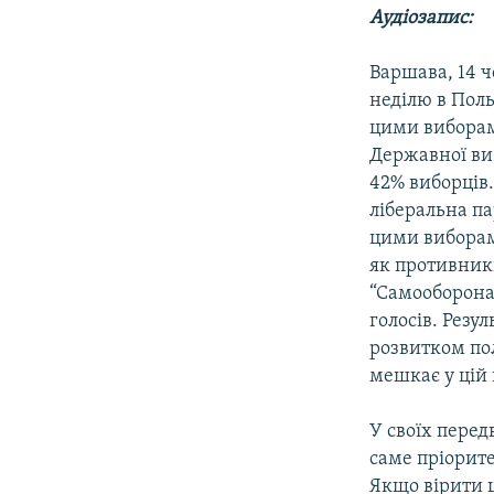
МУЛЬТИМЕДІА
Аудіозапис:
ФОТО
Варшава, 14 ч
СПЕЦПРОЄКТИ
неділю в Поль
ПОДКАСТИ
цими виборами
Державної виб
42% виборців
ліберальна па
цими виборами
як противникі
“Самооборона”
голосів. Резу
розвитком пол
мешкає у цій 
У своїх перед
саме пріорит
Якщо вірити ц