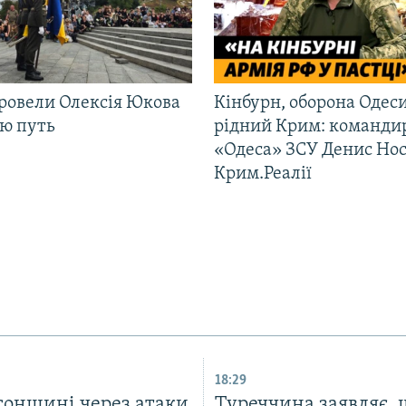
ровели Олексія Юкова
Кінбурн, оборона Одеси
ню путь
рідний Крим: команди
«Одеса» ЗСУ Денис Нос
Крим.Реалії
18:29
сонщині через атаки
Туреччина заявляє, 