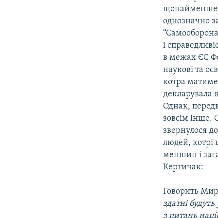
щонайменше 21
однозначно за
“Самооборона”
і справедливі
в межах ЄС Фо
наукові та осв
котра матиме
декларувала 
Однак, передв
зовсім інше.
звернулося до
людей, котрі
меншин і заг
Кертичак:
Говорить Мир
здатні будуть
з питань наці