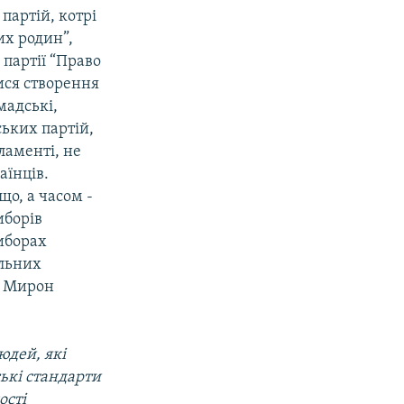
партій, котрі
их родин”,
 партії “Право
тися створення
мадські,
ьських партій,
ламенті, не
аїнців.
що, а часом -
иборів
виборах
альних
я Мирон
юдей, які
ські стандарти
ості