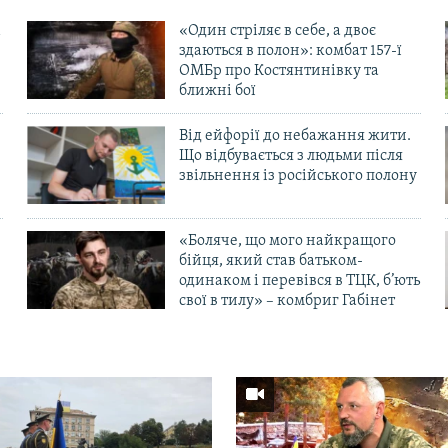
«Один стріляє в себе, а двоє
здаються в полон»: комбат 157-ї
ОМБр про Костянтинівку та
ближні бої
Від ейфорії до небажання жити.
Що відбувається з людьми після
в
звільнення із російського полону
«Боляче, що мого найкращого
бійця, який став батьком-
одинаком і перевівся в ТЦК, б’ють
свої в тилу» – комбриг Габінет