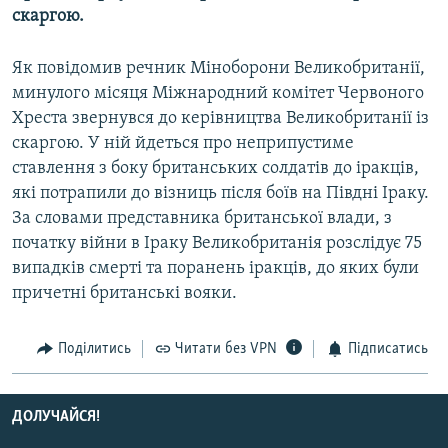
скаргою.
МУЛЬТИМЕДІА
ФОТО
Як повідомив речник Міноборони Великобританії,
СПЕЦПРОЄКТИ
минулого місяця Міжнародний комітет Червоного
Хреста звернувся до керівництва Великобританії із
ПОДКАСТИ
скаргою. У ній йдеться про неприпустиме
ставлення з боку британських солдатів до іракців,
КРИМ РЕАЛІЇ
які потрапили до візниць після боїв на Півдні Іраку.
РУС
За словами представника британської влади, з
УКР
початку війни в Іраку Великобританія розслідує 75
випадків смерті та поранень іракців, до яких були
КТАТ
причетні британські вояки.
ДОЛУЧАЙСЯ!
Поділитись
Читати без VPN
Підписатись
ДОЛУЧАЙСЯ!