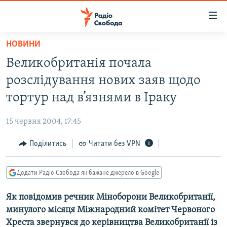
Доступність
посилання
Перейти
НОВИНИ
до
РАДІО СВОБОДА – 70 РОКІВ
Великобританія почала
основного
ВСЕ ЗА ДОБУ
матеріалу
розслідування нових заяв щодо
СТАТТІ
Перейти
тортур над в’язнями в Іраку
до
ВІЙНА
ПОЛІТИКА
основної
15 червня 2004, 17:45
РОСІЙСЬКА «ФІЛЬТРАЦІЯ»
ЕКОНОМІКА
навігації
Перейти
Поділитись
Читати без VPN
ДОНБАС.РЕАЛІЇ
СУСПІЛЬСТВО
до
КРИМ.РЕАЛІЇ
КУЛЬТУРА
пошуку
Додати Радіо Свобода як бажане джерело в Google
ТИ ЯК?
СПОРТ
Як повідомив речник Міноборони Великобританії,
СХЕМИ
УКРАЇНА
минулого місяця Міжнародний комітет Червоного
КИТАЙ.ВИКЛИКИ
СВІТ
Хреста звернувся до керівництва Великобританії із