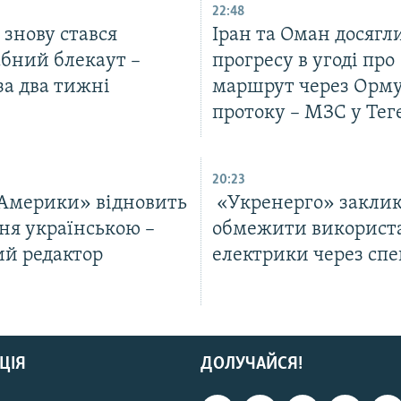
22:48
ї знову стався
Іран та Оман досягл
бний блекаут –
прогресу в угоді про
за два тижні
маршрут через Орм
протоку – МЗС у Тег
20:23
 Америки» відновить
«Укренерго» заклик
ня українською –
обмежити використ
ий редактор
електрики через спе
ЦІЯ
ДОЛУЧАЙСЯ!