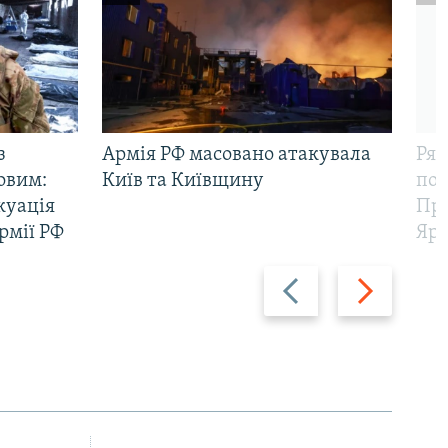
з
Армія РФ масовано атакувала
Рят
овим:
Київ та Київщину
пов
куація
Про
рмії РФ
Яр
Назад
Вперед