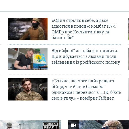
«Один стріляє в себе, а двоє
здаються в полон»: комбат 157-ї
ОМБр про Костянтинівку та
ближні бої
Від ейфорії до небажання жити.
Що відбувається з людьми після
в
звільнення із російського полону
«Боляче, що мого найкращого
бійця, який став батьком-
одинаком і перевівся в ТЦК, б’ють
свої в тилу» – комбриг Габінет