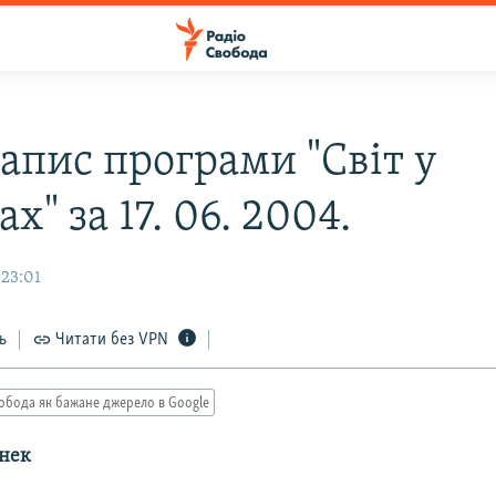
апис програми "Світ у
х" за 17. 06. 2004.
 23:01
ь
Читати без VPN
обода як бажане джерело в Google
нек