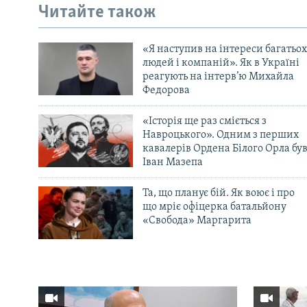
Читайте також
«Я наступив на інтереси багатьох
людей і компаній». Як в Україні
реагують на інтерв’ю Михайла
Федорова
«Історія ще раз сміється з
Навроцького». Одним з перших
кавалерів Ордена Білого Орла бу
Іван Мазепа
Та, що планує бій. Як воює і про
що мріє офіцерка батальйону
«Свобода» Маргарита