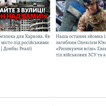
езпека для Харкова. Як
Наша остання зйомка і
 місто під російськими
загиблим Олексієм Юк
| Донбас Реалії
«Ризикуючи всім». Ева
тіл військових ЗСУ та а