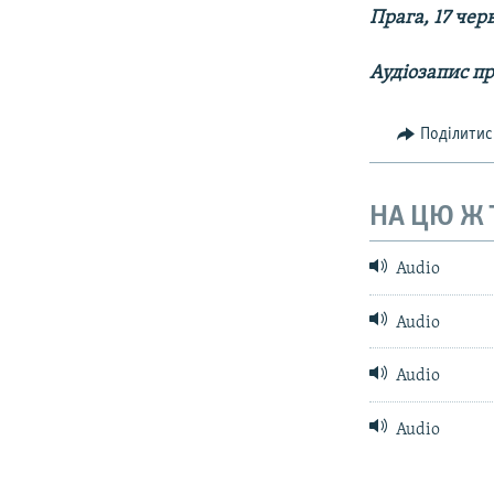
КИТАЙ.ВИКЛИКИ
Прага, 17 чер
МУЛЬТИМЕДІА
Аудіозапис п
ФОТО
СПЕЦПРОЄКТИ
Поділитис
ПОДКАСТИ
НА ЦЮ Ж
Audio
Audio
Audio
Audio