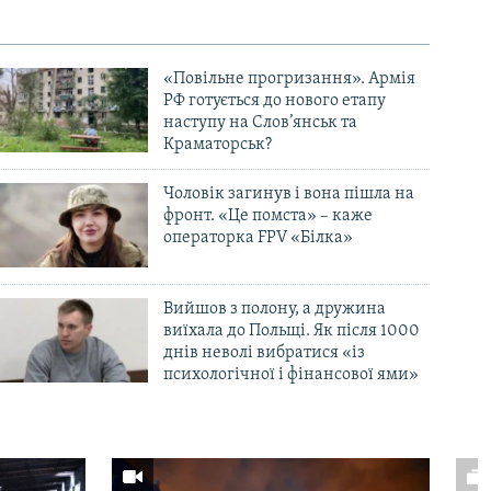
«Повільне прогризання». Армія
РФ готується до нового етапу
наступу на Слов’янськ та
Краматорськ?
Чоловік загинув і вона пішла на
фронт. «Це помста» – каже
операторка FPV «Білка»
Вийшов з полону, а дружина
виїхала до Польщі. Як після 1000
днів неволі вибратися «із
психологічної і фінансової ями»