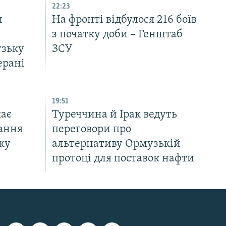
22:23
и
На фронті відбулося 216 боїв
з початку доби – Генштаб
узьку
ЗСУ
ерані
19:51
ає
Туреччина й Ірак ведуть
ання
переговори про
ку
альтернативу Ормузькій
протоці для поставок нафти