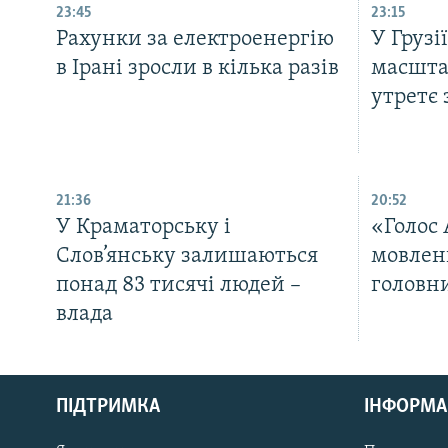
23:45
23:15
Рахунки за електроенергію
У Грузі
в Ірані зросли в кілька разів
масшта
утретє 
21:36
20:52
У Краматорську і
«Голос
Слов’янську залишаються
мовлен
понад 83 тисячі людей –
головн
влада
КРИМ РЕАЛІЇ
РУС
ПІДТРИМКА
ІНФОРМА
УКР
КТАТ