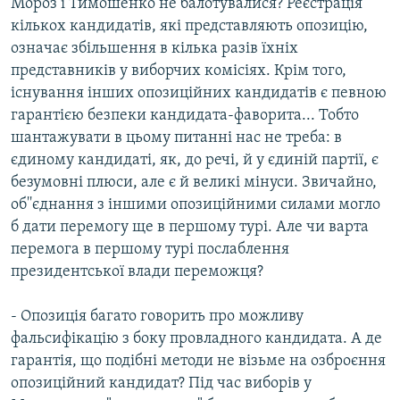
Мороз і Тимошенко не балотувалися? Реєстрація
кількох кандидатів, які представляють опозицію,
означає збільшення в кілька разів їхніх
представників у виборчих комісіях. Крім того,
існування інших опозиційних кандидатів є певною
гарантією безпеки кандидата-фаворита... Тобто
шантажувати в цьому питанні нас не треба: в
єдиному кандидаті, як, до речі, й у єдиній партії, є
безумовні плюси, але є й великі мінуси. Звичайно,
об''єднання з іншими опозиційними силами могло
б дати перемогу ще в першому турі. Але чи варта
перемога в першому турі послаблення
президентської влади переможця?
- Опозиція багато говорить про можливу
фальсифікацію з боку провладного кандидата. А де
гарантія, що подібні методи не візьме на озброєння
опозиційний кандидат? Під час виборів у