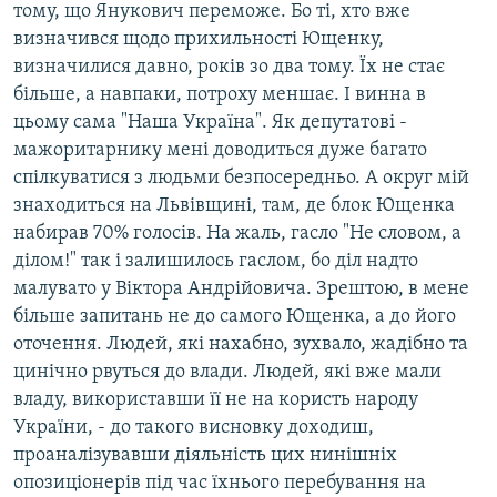
тому, що Янукович переможе. Бо ті, хто вже
визначився щодо прихильності Ющенку,
визначилися давно, років зо два тому. Їх не стає
більше, а навпаки, потроху меншає. І винна в
цьому сама "Наша Україна". Як депутатові -
мажоритарнику мені доводиться дуже багато
спілкуватися з людьми безпосередньо. А округ мій
знаходиться на Львівщині, там, де блок Ющенка
набирав 70% голосів. На жаль, гасло "Не словом, а
ділом!" так і залишилось гаслом, бо діл надто
малувато у Віктора Андрійовича. Зрештою, в мене
більше запитань не до самого Ющенка, а до його
оточення. Людей, які нахабно, зухвало, жадібно та
цинічно рвуться до влади. Людей, які вже мали
владу, використавши її не на користь народу
України, - до такого висновку доходиш,
проаналізувавши діяльність цих нинішніх
опозиціонерів під час їхнього перебування на