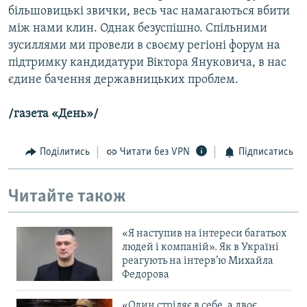
більшовицькі звички, весь час намагаються вбити
між нами клин. Однак безуспішно. Спільними
зусиллями ми провели в своєму регіоні форум на
підтримку кандидатури Віктора Януковича, в нас
єдине бачення державницьких проблем.
/газета «День»/
Поділитись
Читати без VPN
Підписатись
Читайте також
«Я наступив на інтереси багатьох
людей і компаній». Як в Україні
реагують на інтерв’ю Михайла
Федорова
«Один стріляє в себе, а двоє