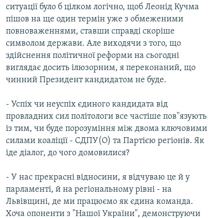
ситуації було б цілком логічно, щоб Леонід Кучма
пішов на ще один термін уже з обмеженими
повноваженнями, ставши справді скоріше
символом держави. Але виходячи з того, що
здійснення політичної реформи на сьогодні
виглядає досить ілюзорним, я переконаний, що
чинний Президент кандидатом не буде.
- Успіх чи неуспіх єдиного кандидата від
провладних сил політологи все частіше пов''язують
із тим, чи буде порозуміння між двома ключовими
силами коаліції - СДПУ(О) та Партією регіонів. Як
іде діалог, до чого домовилися?
- У нас прекрасні відносини, я відчуваю це й у
парламенті, й на регіональному рівні - на
Львівщині, де ми працюємо як єдина команда.
Хоча опоненти з "Нашої України", демонструючи