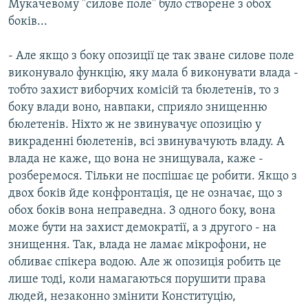
Мукачевому "силове поле" було створене з обох
боків...
- Але якщо з боку опозиції це так зване силове поле
виконувало функцію, яку мала б виконувати влада -
тобто захист виборчих комісій та бюлетенів, то з
боку влади воно, навпаки, сприяло знищенню
бюлетенів. Ніхто ж не звинувачує опозицію у
викраденні бюлетенів, всі звинувачують владу. А
влада не каже, що вона не знищувала, каже -
розберемося. Тільки не поспішає це робити. Якщо з
двох боків йде конфронтація, це не означає, що з
обох боків вона неправедна. З одного боку, вона
може бути на захист демократії, а з другого - на
знищення. Так, влада не ламає мікрофони, не
обливає спікера водою. Але ж опозиція робить це
лише тоді, коли намагаються порушити права
людей, незаконно змінити Конституцію,