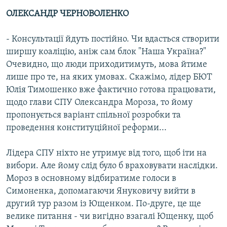
Усі сайти RFE/RL
ОЛЕКСАНДР ЧЕРНОВОЛЕНКО
- Консультації йдуть постійно. Чи вдасться створити
ширшу коаліцію, аніж сам блок "Наша Україна?"
Очевидно, що люди приходитимуть, мова йтиме
лише про те, на яких умовах. Скажімо, лідер БЮТ
Юлія Тимошенко вже фактично готова працювати,
щодо глави СПУ Олександра Мороза, то йому
пропонується варіант спільної розробки та
проведення конституційної реформи...
Лідера СПУ ніхто не утримує від того, щоб іти на
вибори. Але йому слід було б враховувати наслідки.
Мороз в основному відбиратиме голоси в
Симоненка, допомагаючи Януковичу вийти в
другий тур разом із Ющенком. По-друге, це ще
велике питання - чи вигідно взагалі Ющенку, щоб