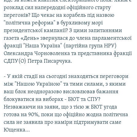
йде за кожен клаптик електорального поля. Яким є
МУЛЬТИМЕДІА
розклад сил напередодні офіційного старту
перегонів? Що чекає на корабель під назвою
ФОТО
"політична реформа" в бурхливому морі
СПЕЦПРОЄКТИ
президентської кампанії? З цими запитаннями
газета «День» звернулася до члена парламентської
ПОДКАСТИ
фракції "Наша Україна" (партійна група НРУ)
Олександра Чорноволенка та представника фракції
КРИМ РЕАЛІЇ
СДПУ(О) Петра Писарчука.
РУС
УКР
- У якій стадії на сьогодні знаходяться переговори
між "Нашою Україною" та тими силами, з якими
КТАТ
ваш блок неодноразово висловлював бажання
блокуватися на виборах - БЮТ та СПУ?
ДОЛУЧАЙСЯ!
Незважаючи на заяви, що з тією ж БЮТ угода
готова на 90%, поки що офіційно жодна політична
сила не заявила про наміри підтримувати саме
Ющенка...