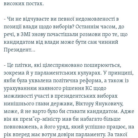
високих постах.
- Чи не відчуваєте ви певної недомовленості в
позиції влади щодо виборів? Останнім часом, до
речі, в ЗМІ знову почастішали розмови про те, що
кандидатом від влади може бути сам чинний
Президент...
- Це плітки, які цілеспрямовано поширюються,
зокрема й у парламентських кулуарах. У принципі,
якби була ухвалена політична реформа, а також із
урахуванням наявного рішення КС щодо
можливості участі в президентських виборах
нинішнього глави держави, Віктору Януковичу,
може, й не варто було би ставати кандидатом. Адже
він як прем''єр-міністр мав би набагато більше
повноважень, а його уряд, який успішно працює, на
рік вперед має вотум довіри парламенту. За такої