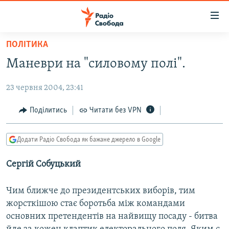
Доступність
посилання
Перейти
ПОЛІТИКА
до
РАДІО СВОБОДА – 70 РОКІВ
Маневри на "силовому полі".
основного
ВСЕ ЗА ДОБУ
матеріалу
23 червня 2004, 23:41
СТАТТІ
Перейти
до
ВІЙНА
ПОЛІТИКА
Поділитись
Читати без VPN
основної
РОСІЙСЬКА «ФІЛЬТРАЦІЯ»
ЕКОНОМІКА
навігації
Додати Радіо Свобода як бажане джерело в Google
Перейти
ДОНБАС.РЕАЛІЇ
СУСПІЛЬСТВО
до
Сергій Собуцький
КРИМ.РЕАЛІЇ
КУЛЬТУРА
пошуку
ТИ ЯК?
СПОРТ
Чим ближче до президентських виборів, тим
СХЕМИ
УКРАЇНА
жорсткішою стає боротьба між командами
основних претендентів на найвищу посаду - битва
КИТАЙ.ВИКЛИКИ
СВІТ