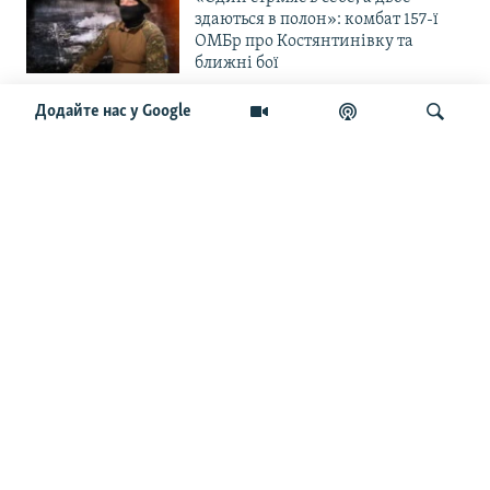
здаються в полон»: комбат 157-ї
ОМБр про Костянтинівку та
ближні бої
Додайте нас у Google
«Повільне прогризання». Армія
РФ готується до нового етапу
наступу на Слов’янськ та
Краматорськ?
Шукати
«Історія ще раз сміється з
Навроцького». Одним з перших
кавалерів Ордена Білого Орла був
Іван Мазепа
Від ейфорії до небажання жити.
Що відбувається з людьми після
звільнення із російського полону
Чоловік загинув і вона пішла на
фронт. «Це помста» – каже