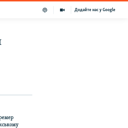
Додайте нас у Google
н
Бремер
акському