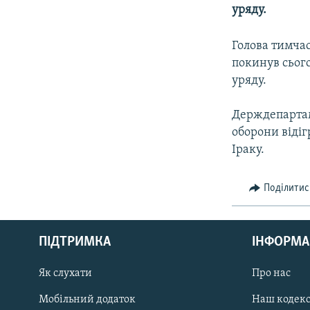
МУЛЬТИМЕДІА
уряду.
ФОТО
Голова тимча
СПЕЦПРОЄКТИ
покинув сього
ПОДКАСТИ
уряду.
Держдепартаме
оборони віді
Іраку.
Поділитис
КРИМ РЕАЛІЇ
РУС
ПІДТРИМКА
ІНФОРМА
УКР
КТАТ
Як слухати
Про нас
Мобільний додаток
Наш кодек
ДОЛУЧАЙСЯ!