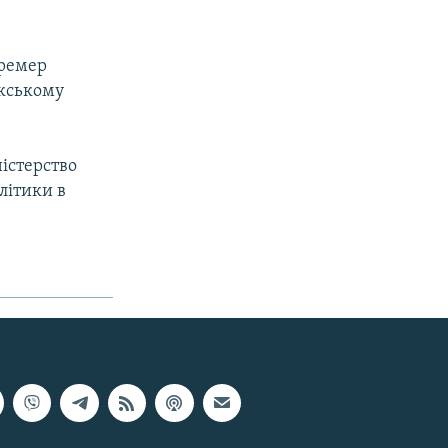
Бремер
акському
істерство
літики в