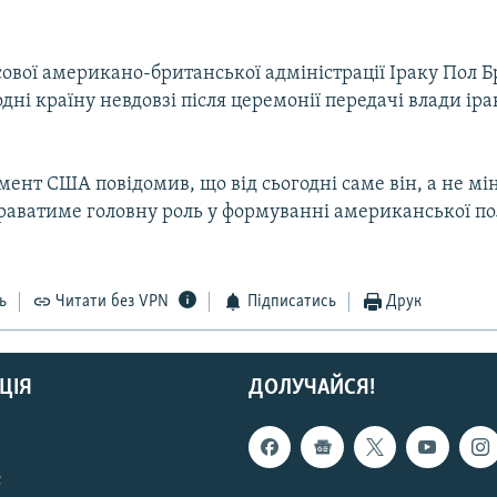
сової американо-британської адміністрації Іраку Пол 
дні країну невдовзі після церемонії передачі влади ір
нт США повідомив, що від сьогодні саме він, а не мін
граватиме головну роль у формуванні американської по
ь
Читати без VPN
Підписатись
Друк
ЦІЯ
ДОЛУЧАЙСЯ!
с