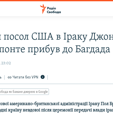
 посол США в Іраку Джо
понте прибув до Багдада
 23:02
ь
Читати без VPN
обода як бажане джерело в Google
сової американо-британської адміністрації Іраку Пол 
дні країну невдовзі після церемонії передачі влади ір