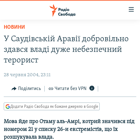
Доступність
посилання
Перейти
НОВИНИ
до
РАДІО СВОБОДА – 70 РОКІВ
У Саудівській Аравії добровільно
основного
ВСЕ ЗА ДОБУ
матеріалу
здався владі дуже небезпечний
СТАТТІ
Перейти
терорист
до
ВІЙНА
ПОЛІТИКА
основної
28 червня 2004, 23:11
РОСІЙСЬКА «ФІЛЬТРАЦІЯ»
ЕКОНОМІКА
навігації
Перейти
Поділитись
Читати без VPN
ДОНБАС.РЕАЛІЇ
СУСПІЛЬСТВО
до
КРИМ.РЕАЛІЇ
КУЛЬТУРА
пошуку
Додати Радіо Свобода як бажане джерело в Google
ТИ ЯК?
СПОРТ
Мова йде про Отаму аль-Амрі, котрий значився під
СХЕМИ
УКРАЇНА
номером 21 у списку 26-и екстремістів, що їх
КИТАЙ.ВИКЛИКИ
СВІТ
розшукувала влада.