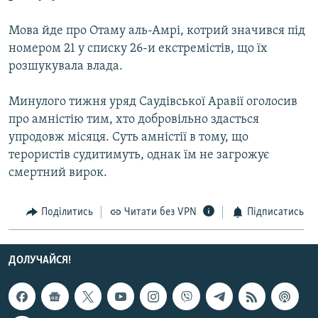
МУЛЬТИМЕДІА
Мова йде про Отаму аль-Амрі, котрий значився під
ФОТО
номером 21 у списку 26-и екстремістів, що їх
СПЕЦПРОЄКТИ
розшукувала влада.
ПОДКАСТИ
Минулого тижня уряд Саудівської Аравії оголосив
про амністію тим, хто добровільно здасться
КРИМ РЕАЛІЇ
упродовж місяця. Суть амністії в тому, що
РУС
терористів судитимуть, однак їм не загрожує
УКР
смертний вирок.
КТАТ
Поділитись
Читати без VPN
Підписатись
ДОЛУЧАЙСЯ!
ДОЛУЧАЙСЯ!