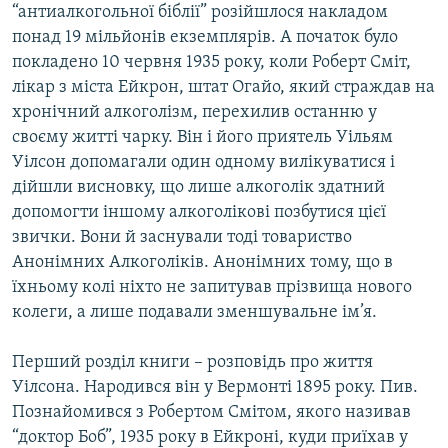
“антиалкогольної біблії” розійшлося накладом
Усі сайти RFE/RL
понад 19 мільйонів екземплярів. А початок було
покладено 10 червня 1935 року, коли Роберт Сміт,
лікар з міста Ейкрон, штат Огайо, який страждав на
хронічний алкоголізм, перехилив останню у
своєму житті чарку. Він і його приятель Уільям
Уілсон допомагали один одному вилікуватися і
дійшли висновку, що лише алкоголік здатний
допомогти іншому алкоголікові позбутися цієї
звички. Вони й заснували тоді товариство
Анонімних Алкоголіків. Анонімних тому, що в
їхньому колі ніхто не запитував прізвища нового
колеги, а лише подавали зменшувальне ім’я.
Перший розділ книги – розповідь про життя
Уілсона. Народився він у Вермонті 1895 року. Пив.
Познайомився з Робертом Смітом, якого називав
“доктор Боб”, 1935 року в Ейкроні, куди приїхав у