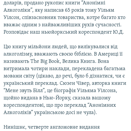
доларів, продано рукопис книги “Анонімні
МУЛЬТИМЕДІА
Алкоголіки”, яку написав 65 років тому Уільям
ФОТО
Уілсон, співзасновник товариства, котре багато хто
вважає одним з найважливіших рухів сучасності.
СПЕЦПРОЄКТИ
Розповідає наш ньюйоркський кореспондент Ю.Д.
ПОДКАСТИ
Цю книгу мільйони людей, що вилікувалися від
КРИМ РЕАЛІЇ
алкоголізму, вважають своєю біблією. В Америці її
РУС
називають The Big Book, Велика Книга. Вона
витримала чотири наклади, перекладена багатьма
УКР
мовами світу (цікаво, до речі, було б дізнатися, чи є
КТАТ
український переклад. Сюзен Чівер, авторка книги
“Мене звуть Білл”, це біографія Уільяма Уілсона,
ДОЛУЧАЙСЯ!
щойно видана в Нью-Йорку, сказала вашому
кореспондентові, що про переклад “Анонімних
Алкоголіків” українською досі не чула).
Нинішнє, четверте англомовне видання