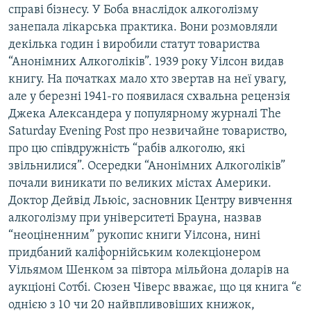
справі бізнесу. У Боба внаслідок алкоголізму
занепала лікарська практика. Вони розмовляли
декілька годин і виробили статут товариства
“Анонімних Алкоголіків”. 1939 року Уілсон видав
книгу. На початках мало хто звертав на неї увагу,
але у березні 1941-го появилася схвальна рецензія
Джека Александера у популярному журналі The
Saturday Evening Post про незвичайне товариство,
про цю співдружність “рабів алкоголю, які
звільнилися”. Осередки “Анонімних Алкоголіків”
почали виникати по великих містах Америки.
Доктор Дейвід Льюіс, засновник Центру вивчення
алкоголізму при університеті Брауна, назвав
“неоціненним” рукопис книги Уілсона, нині
придбаний каліфорнійським колекціонером
Уільямом Шенком за півтора мільйона доларів на
аукціоні Сотбі. Сюзен Чіверс вважає, що ця книга “є
однією з 10 чи 20 найвпливовіших книжок,