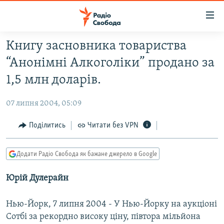
Доступність
посилання
Перейти
Книгу засновника товариства
до
РАДІО СВОБОДА – 70 РОКІВ
“Анонімні Алкоголіки” продано за
основного
ВСЕ ЗА ДОБУ
матеріалу
1,5 млн доларів.
СТАТТІ
Перейти
до
07 липня 2004, 05:09
ВІЙНА
ПОЛІТИКА
основної
РОСІЙСЬКА «ФІЛЬТРАЦІЯ»
Поділитись
Читати без VPN
ЕКОНОМІКА
навігації
Перейти
ДОНБАС.РЕАЛІЇ
СУСПІЛЬСТВО
до
Додати Радіо Свобода як бажане джерело в Google
КРИМ.РЕАЛІЇ
КУЛЬТУРА
пошуку
Юрій Дулерайн
ТИ ЯК?
СПОРТ
СХЕМИ
УКРАЇНА
Нью-Йорк, 7 липня 2004 - У Нью-Йорку на аукціоні
КИТАЙ.ВИКЛИКИ
СВІТ
Сотбі за рекордно високу ціну, півтора мільйона