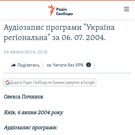
Доступність
посилання
Перейти
Аудіозапис програми "Україна
до
РАДІО СВОБОДА – 70 РОКІВ
регіональна" за 06. 07. 2004.
основного
ВСЕ ЗА ДОБУ
матеріалу
06 липня 2004, 23:15
СТАТТІ
Перейти
до
ВІЙНА
ПОЛІТИКА
Поділитись
Читати без VPN
основної
РОСІЙСЬКА «ФІЛЬТРАЦІЯ»
ЕКОНОМІКА
навігації
Додати Радіо Свобода як бажане джерело в Google
Перейти
ДОНБАС.РЕАЛІЇ
СУСПІЛЬСТВО
до
Олекса Починок
КРИМ.РЕАЛІЇ
КУЛЬТУРА
пошуку
ТИ ЯК?
СПОРТ
Київ, 6 липня 2004 року.
СХЕМИ
УКРАЇНА
Аудіозапис програми:
КИТАЙ.ВИКЛИКИ
СВІТ