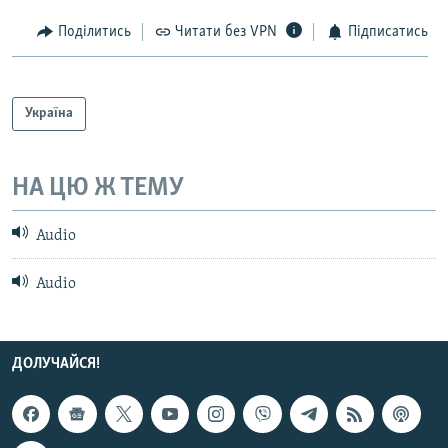
МУЛЬТИМЕДІА
Поділитись
Читати без VPN
Підписатись
ФОТО
СПЕЦПРОЄКТИ
Україна
ПОДКАСТИ
КРИМ РЕАЛІЇ
НА ЦЮ Ж ТЕМУ
РУС
Audio
УКР
КТАТ
Audio
ДОЛУЧАЙСЯ!
ДОЛУЧАЙСЯ!