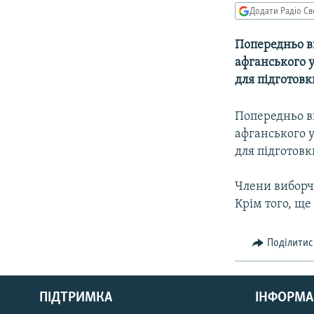
МУЛЬТИМЕДІА
Додати Радіо Св
ФОТО
Попередньо в
СПЕЦПРОЄКТИ
афганського у
ПОДКАСТИ
для підготовк
Попередньо в
афганського у
для підготовк
Члени виборчи
Крім того, ще
Поділитис
КРИМ РЕАЛІЇ
РУС
ПІДТРИМКА
ІНФОРМА
УКР