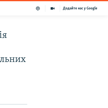
Додайте нас у Google
ія
альних