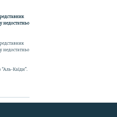
представник
ну недостатньо
представник
ну недостатньо
 “Аль-Каїди”.