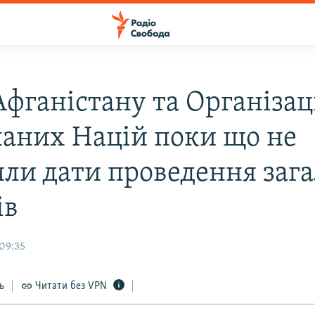
Афганістану та Організац
наних Націй поки що не
или дати проведення заг
ів
09:35
ь
Читати без VPN