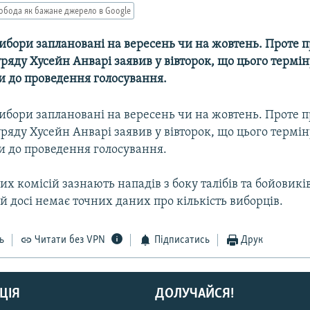
обода як бажане джерело в Google
ибори заплановані на вересень чи на жовтень. Проте 
ряду Хусейн Анварі заявив у вівторок, що цього термі
и до проведення голосування.
ибори заплановані на вересень чи на жовтень. Проте 
ряду Хусейн Анварі заявив у вівторок, що цього термі
и до проведення голосування.
х комісій зазнають нападів з боку талібів та бойовиків
 й досі немає точних даних про кількість виборців.
ь
Читати без VPN
Підписатись
Друк
ЦІЯ
ДОЛУЧАЙСЯ!