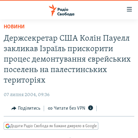
Доступність
посилання
Перейти
НОВИНИ
до
РАДІО СВОБОДА – 70 РОКІВ
Держсекретар США Колін Пауелл
основного
ВСЕ ЗА ДОБУ
матеріалу
закликав Ізраїль прискорити
СТАТТІ
Перейти
процес демонтування єврейських
до
ВІЙНА
ПОЛІТИКА
поселень на палестинських
основної
РОСІЙСЬКА «ФІЛЬТРАЦІЯ»
ЕКОНОМІКА
навігації
територіях
Перейти
ДОНБАС.РЕАЛІЇ
СУСПІЛЬСТВО
до
07 липня 2004, 09:36
КРИМ.РЕАЛІЇ
КУЛЬТУРА
пошуку
Поділитись
Читати без VPN
ТИ ЯК?
СПОРТ
СХЕМИ
УКРАЇНА
Додати Радіо Свобода як бажане джерело в Google
КИТАЙ.ВИКЛИКИ
СВІТ