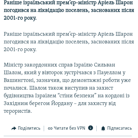
Раніше ізраїльський прем’єр-міністр Аріель Шарон
МУЛЬТИМЕДІА
погодився на ліквідацію поселень, заснованих після
ФОТО
2001-го року.
СПЕЦПРОЄКТИ
Раніше ізраїльський прем’єр-міністр Аріель Шарон
ПОДКАСТИ
погодився на ліквідацію поселень, заснованих після
2001-го року.
КРИМ РЕАЛІЇ
РУС
Міністр закордонних справ Ізраїлю Сильван
Шалом, який у вівторок зустрічався з Пауеллом у
УКР
Вашингтоні, зазначив, що демонтажні роботи уже
КТАТ
почалися. Шалом також виступив на захист
будівництва Ізраїлем “стіни безпеки” на кордоні із
ДОЛУЧАЙСЯ!
Західним берегом Йордану – для захисту від
терористів.
Поділитись
Читати без VPN
Підписатись