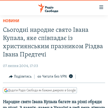
Доступність
посилання
Перейти
НОВИНИ
до
РАДІО СВОБОДА – 70 РОКІВ
Cьогодні народне свято Івана
основного
ВСЕ ЗА ДОБУ
матеріалу
Купала, яке співпадає із
СТАТТІ
Перейти
християнським празником Різдва
до
ВІЙНА
ПОЛІТИКА
Івана Предтечі
основної
РОСІЙСЬКА «ФІЛЬТРАЦІЯ»
ЕКОНОМІКА
навігації
07 липня 2004, 17:03
Перейти
ДОНБАС.РЕАЛІЇ
СУСПІЛЬСТВО
до
Поділитись
Читати без VPN
КРИМ.РЕАЛІЇ
КУЛЬТУРА
пошуку
ТИ ЯК?
СПОРТ
Додати Радіо Свобода як бажане джерело в Google
СХЕМИ
УКРАЇНА
Народне свято Івана Купала багате на різні обряди
КИТАЙ.ВИКЛИКИ
СВІТ