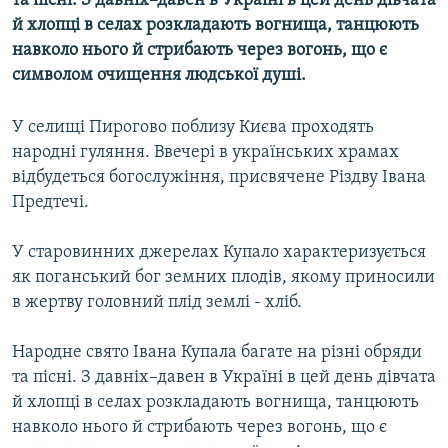
та пісні. З давніх–давен в Україні в цей день дівчата
МУЛЬТИМЕДІА
й хлопці в селах розкладають вогнища, танцюють
навколо нього й стрибають через вогонь, що є
ФОТО
символом очищення людської душі.
СПЕЦПРОЄКТИ
ПОДКАСТИ
У селищі Пирогово поблизу Києва проходять
народні гуляння. Ввечері в українських храмах
відбудеться богослужіння, присвячене Різдву Івана
КРИМ РЕАЛІЇ
Предтечі.
РУС
УКР
У старовинних джерелах Купало характеризується
як поганський бог земних плодів, якому приносили
КТАТ
в жертву головний плід землі - хліб.
ДОЛУЧАЙСЯ!
Народне свято Івана Купала багате на різні обряди
та пісні. З давніх–давен в Україні в цей день дівчата
й хлопці в селах розкладають вогнища, танцюють
навколо нього й стрибають через вогонь, що є