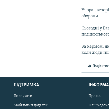
КИТАЙ.ВИКЛИКИ
МУЛЬТИМЕДІА
Учора ввечері
оборони.
ФОТО
СПЕЦПРОЄКТИ
Сьогодні у Ба
поліцейськог
ПОДКАСТИ
За кермом, як
коли люди йш
Поділитис
КРИМ РЕАЛІЇ
РУС
ПІДТРИМКА
ІНФОРМА
УКР
КТАТ
Як слухати
Про нас
Мобільний додаток
Наш кодек
ДОЛУЧАЙСЯ!