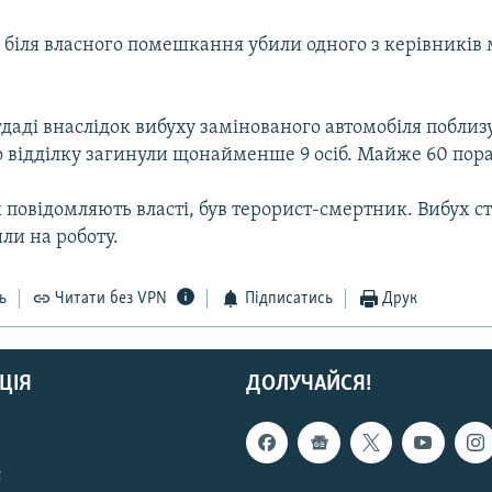
 біля власного помешкання убили одного з керівників 
гдаді внаслідок вибуху замінованого автомобіля поблиз
о відділку загинули щонайменше 9 осіб. Майже 60 пора
 повідомляють власті, був терорист-смертник. Вибух ст
ли на роботу.
ь
Читати без VPN
Підписатись
Друк
ЦІЯ
ДОЛУЧАЙСЯ!
с