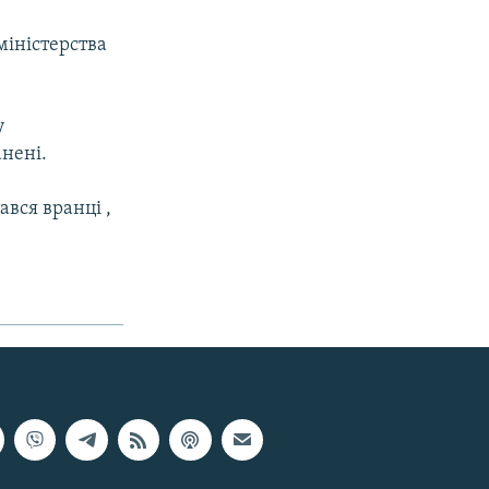
міністерства
у
нені.
ався вранці ,