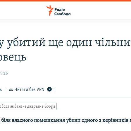
ку убитий ще один чільн
овець
9:16
ь
Читати без VPN
обода як бажане джерело в Google
 біля власного помешкання убили одного з керівників 