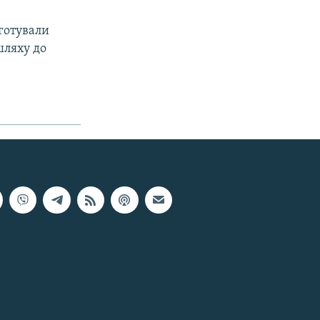
 готували
шляху до