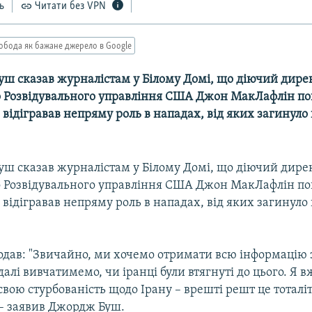
ь
Читати без VPN
обода як бажане джерело в Google
Буш сказав журналістам у Білому Домі, що діючий дире
 Розвідувального управління США Джон МакЛафлін по
н відігравав непряму роль в нападах, від яких загину
Буш сказав журналістам у Білому Домі, що діючий дире
 Розвідувального управління США Джон МакЛафлін по
н відігравав непряму роль в нападах, від яких загину
одав: "Звичайно, ми хочемо отримати всю інформацію 
алі вивчатимемо, чи іранці були втягнуті до цього. Я 
вою стурбованість щодо Ірану – врешті решт це тоталі
, – заявив Джордж Буш.