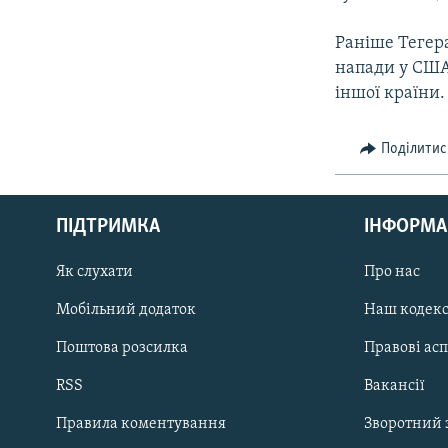
Раніше Тегера
напади у США
іншої країни.
Поділитис
КРИМ РЕАЛІЇ
РУС
ПІДТРИМКА
ІНФОРМА
УКР
КТАТ
Як слухати
Про нас
Мобільний додаток
Наш кодек
ДОЛУЧАЙСЯ!
Поштова розсилка
Правові ас
RSS
Вакансії
Правила коментування
Зворотний 