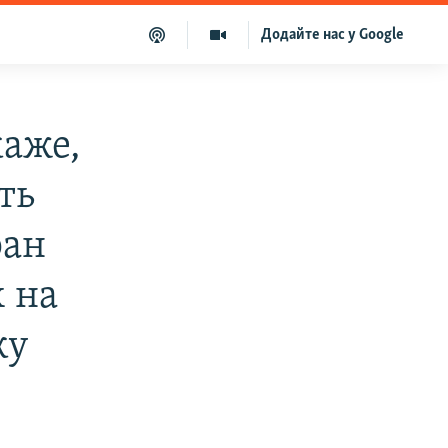
Додайте нас у Google
аже,
ть
ран
х на
ку