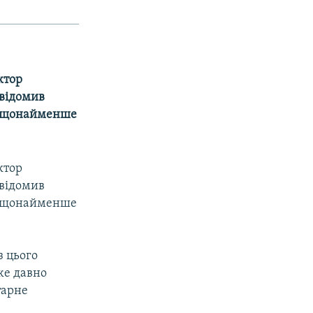
ктор
відомив
ло щонайменше
ктор
відомив
ло щонайменше
з цього
вже давно
тарне