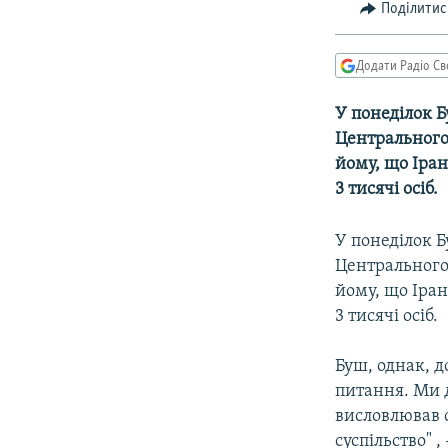
МУЛЬТИМЕДІА
Поділитис
ФОТО
Додати Радіо Св
СПЕЦПРОЄКТИ
ПОДКАСТИ
У понеділок 
Центрального
йому, що Іра
3 тисячі осіб.
У понеділок 
Центрального
йому, що Іра
3 тисячі осіб.
Буш, однак, д
питання. Ми д
висловлював с
суспільство" 