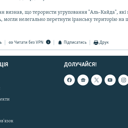
н визнав, що терористи угруповання "Аль-Кайда", які
, могли нелегально перетнути іранську територію на 
ь
Читати без VPN
Підписатись
Друк
ЦІЯ
ДОЛУЧАЙСЯ!
с
пекти
зв'язок