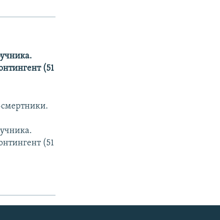
ручника.
онтингент (51
и-смертники.
ручника.
онтингент (51