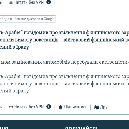
ь
Читати без VPN
обода як бажане джерело в Google
ь-Арабія” повідомив про звільнення філіппінського за
онали вимогу повстанців – військовий філіппінський к
ений з Іраку.
рмом замінованих автомобілів перебували екстреміст
ь-Арабія” повідомив про звільнення філіппінського за
онали вимогу повстанців – військовий філіппінський к
ений з Іраку.
ь
Читати без VPN
Підписатись
Друк