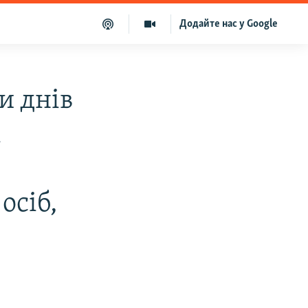
Додайте нас у Google
и днів
і
осіб,