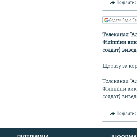
МУЛЬТИМЕДІА
Поділитис
ФОТО
Додати Радіо Св
СПЕЦПРОЄКТИ
ПОДКАСТИ
Телеканал “Ал
Філіппіни вик
солдат) вивед
Щоразу за ке
Телеканал “Ал
Філіппіни вик
солдат) вивед
Поділитис
КРИМ РЕАЛІЇ
РУС