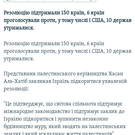
МУЛЬТИМЕДІА
Резолюцію підтримали 150 країн, 6 країн
ФОТО
проголосували проти, у тому числі і США, 10 держав
СПЕЦПРОЄКТИ
утрималися.
ПОДКАСТИ
Резолюцію підтримали 150 країн, 6 країн
проголосували проти, у тому числі і США, 10 держав
КРИМ РЕАЛІЇ
утрималися.
РУС
УКР
Представник палестинського керівництва Хасан
Аль-Хатіб закликав Ізраїль підкоритися ухваленій
КТАТ
резолюції:
ДОЛУЧАЙСЯ!
"Це підтверджує, що світова спільнота підтримує
міжнародне законодавство і підтримує заклик до
Ізраїлю підкоритися і зупинити незаконне
будівництво муру, який зводять на палестинських
землях і який ускладнює життя палестинців".