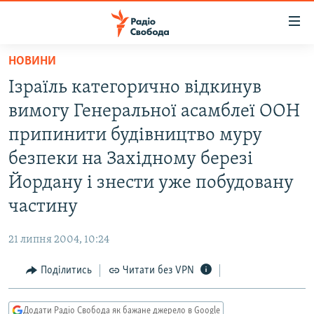
Доступність
посилання
Перейти
НОВИНИ
до
РАДІО СВОБОДА – 70 РОКІВ
Ізраїль категорично відкинув
основного
ВСЕ ЗА ДОБУ
матеріалу
вимогу Генеральної асамблеї ООН
СТАТТІ
Перейти
припинити будівництво муру
до
ВІЙНА
ПОЛІТИКА
безпеки на Західному березі
основної
РОСІЙСЬКА «ФІЛЬТРАЦІЯ»
ЕКОНОМІКА
навігації
Йордану і знести уже побудовану
Перейти
ДОНБАС.РЕАЛІЇ
СУСПІЛЬСТВО
частину
до
КРИМ.РЕАЛІЇ
КУЛЬТУРА
пошуку
21 липня 2004, 10:24
ТИ ЯК?
СПОРТ
Поділитись
Читати без VPN
СХЕМИ
УКРАЇНА
КИТАЙ.ВИКЛИКИ
СВІТ
Додати Радіо Свобода як бажане джерело в Google