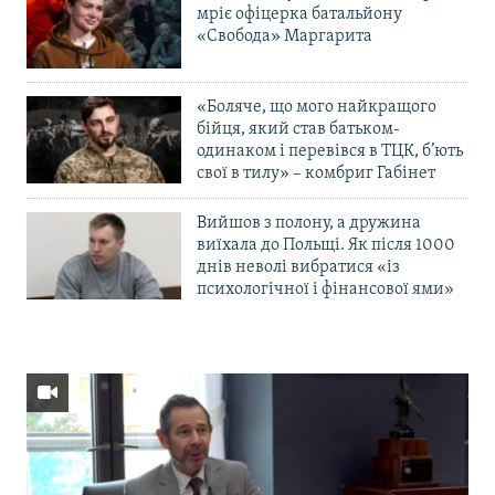
мріє офіцерка батальйону
«Свобода» Маргарита
«Боляче, що мого найкращого
бійця, який став батьком-
одинаком і перевівся в ТЦК, б’ють
свої в тилу» – комбриг Габінет
Вийшов з полону, а дружина
виїхала до Польщі. Як після 1000
днів неволі вибратися «із
психологічної і фінансової ями»