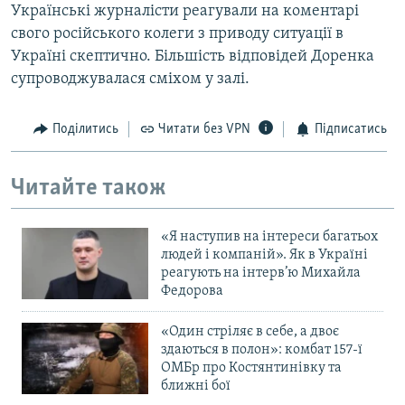
Українські журналісти реагували на коментарі
свого російського колеги з приводу ситуації в
Україні скептично. Більшість відповідей Доренка
супроводжувалася сміхом у залі.
Поділитись
Читати без VPN
Підписатись
Читайте також
«Я наступив на інтереси багатьох
людей і компаній». Як в Україні
реагують на інтерв’ю Михайла
Федорова
«Один стріляє в себе, а двоє
здаються в полон»: комбат 157-ї
ОМБр про Костянтинівку та
ближні бої