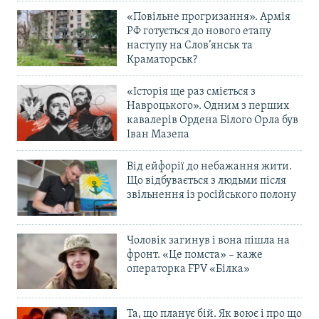
«Повільне прогризання». Армія
РФ готується до нового етапу
наступу на Слов’янськ та
Краматорськ?
«Історія ще раз сміється з
Навроцького». Одним з перших
кавалерів Ордена Білого Орла був
Іван Мазепа
Від ейфорії до небажання жити.
Що відбувається з людьми після
звільнення із російського полону
Чоловік загинув і вона пішла на
фронт. «Це помста» – каже
операторка FPV «Білка»
Та, що планує бій. Як воює і про що