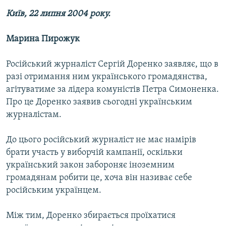
МУЛЬТИМЕДІА
Київ, 22 липня 2004 року.
ФОТО
Марина Пирожук
СПЕЦПРОЄКТИ
ПОДКАСТИ
Росiйський журналiст Сергій Доренко заявляє, що в
разі отримання ним українського громадянства,
агітуватиме за лiдера комуністів Петра Симоненка.
КРИМ РЕАЛІЇ
Про це Доренко заявив сьогодні українським
РУС
журналістам.
УКР
До цього російський журналіст не має намірів
КТАТ
брати участь у виборчій кампанії, оскільки
український закон забороняє іноземним
ДОЛУЧАЙСЯ!
громадянам робити це, хоча він називає себе
російським українцем.
Між тим, Доренко збирається проїхатися