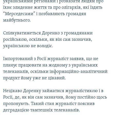
українськими регіонами і розказати людям про
Усі сайти RFE/RL
їхнє злиденне життя та про олігархів, які їздять
“Mерседесами” і позбавляють громадян
майбутнього.
Спілкуватиметься Доренко з громадянами
російською, оскільки, як він сам зазначив,
українською не володіє.
Імпортований з Росії журналіст заявив, що не
планує працювати на жодному з українських
телеканалів, оскільки інформаційно-аналітичний
продукт йому уже не цікавий.
Нецікаво Доренку займатися журналістикою і в
Росії, де, як він сам зазначив, йому постійно щось
пропонують. Такий стан журналіст пояснив
деградацією тамтешніх телеканалів.