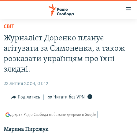
Доступність
посилання
Перейти
СВІТ
до
РАДІО СВОБОДА – 70 РОКІВ
Журналіст Доренко планує
основного
ВСЕ ЗА ДОБУ
матеріалу
агітувати за Симоненка, а також
СТАТТІ
Перейти
розказати українцям про їхні
до
ВІЙНА
ПОЛІТИКА
злидні.
основної
РОСІЙСЬКА «ФІЛЬТРАЦІЯ»
ЕКОНОМІКА
навігації
23 липня 2004, 01:42
Перейти
ДОНБАС.РЕАЛІЇ
СУСПІЛЬСТВО
до
Поділитись
Читати без VPN
КРИМ.РЕАЛІЇ
КУЛЬТУРА
пошуку
ТИ ЯК?
СПОРТ
Додати Радіо Свобода як бажане джерело в Google
СХЕМИ
УКРАЇНА
Марина Пирожук
КИТАЙ.ВИКЛИКИ
СВІТ