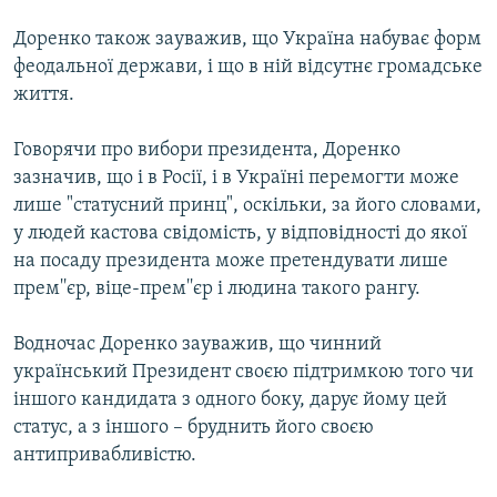
Доренко також зауважив, що Україна набуває форм
феодальної держави, і що в ній відсутнє громадське
життя.
Говорячи про вибори президента, Доренко
зазначив, що і в Росії, і в Україні перемогти може
лише "статусний принц", оскільки, за його словами,
у людей кастова свідомість, у відповідності до якої
на посаду президента може претендувати лише
прем''єр, віце-прем''єр і людина такого рангу.
Водночас Доренко зауважив, що чинний
український Президент своєю підтримкою того чи
іншого кандидата з одного боку, дарує йому цей
статус, а з іншого – бруднить його своєю
антипривабливістю.