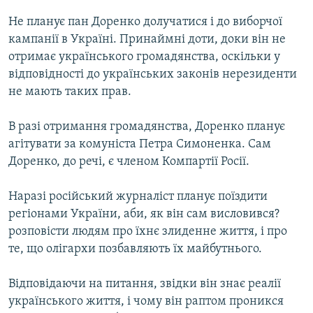
Не планує пан Доренко долучатися і до виборчої
кампанії в Україні. Принаймні доти, доки він не
отримає українського громадянства, оскільки у
відповідності до українських законів нерезиденти
не мають таких прав.
В разі отримання громадянства, Доренко планує
агітувати за комуніста Петра Симоненка. Сам
Доренко, до речі, є членом Компартії Росії.
Наразі російський журналіст планує поїздити
регіонами України, аби, як він сам висловився?
розповісти людям про їхнє злиденне життя, і про
те, що олігархи позбавляють їх майбутнього.
Відповідаючи на питання, звідки він знає реалії
українського життя, і чому він раптом проникся