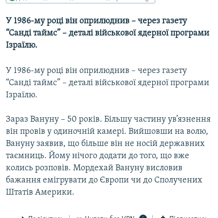
МУЛЬТИМЕДІА
У 1986-му році він оприлюднив – через газету
ФОТО
“Санді таймс” – деталі військової ядерної програми
СПЕЦПРОЄКТИ
Ізраїлю.
ПОДКАСТИ
У 1986-му році він оприлюднив – через газету
“Санді таймс” – деталі військової ядерної програми
КРИМ РЕАЛІЇ
Ізраїлю.
РУС
УКР
Зараз Вануну – 50 років. Більшу частину ув’язнення
він провів у одиночній камері. Вийшовши на волю,
КТАТ
Вануну заявив, що більше він не носій державних
таємниць. Йому нічого додати до того, що вже
ДОЛУЧАЙСЯ!
колись розповів. Мордехай Вануну висловив
бажання емігрувати до Європи чи до Сполучених
Штатів Америки.