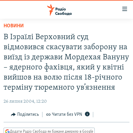
Доступність
посилання
Перейти
НОВИНИ
до
РАДІО СВОБОДА – 70 РОКІВ
В Ізраїлі Верховний суд
основного
ВСЕ ЗА ДОБУ
матеріалу
відмовився скасувати заборону на
СТАТТІ
Перейти
виїзд із держави Мордехая Вануну
до
ВІЙНА
ПОЛІТИКА
– ядерного фахівця, який у квітні
основної
РОСІЙСЬКА «ФІЛЬТРАЦІЯ»
ЕКОНОМІКА
навігації
вийшов на волю після 18-річного
Перейти
ДОНБАС.РЕАЛІЇ
СУСПІЛЬСТВО
терміну тюремного ув’язнення
до
КРИМ.РЕАЛІЇ
КУЛЬТУРА
пошуку
26 липня 2004, 12:20
ТИ ЯК?
СПОРТ
Поділитись
Читати без VPN
СХЕМИ
УКРАЇНА
КИТАЙ.ВИКЛИКИ
СВІТ
Додати Радіо Свобода як бажане джерело в Google