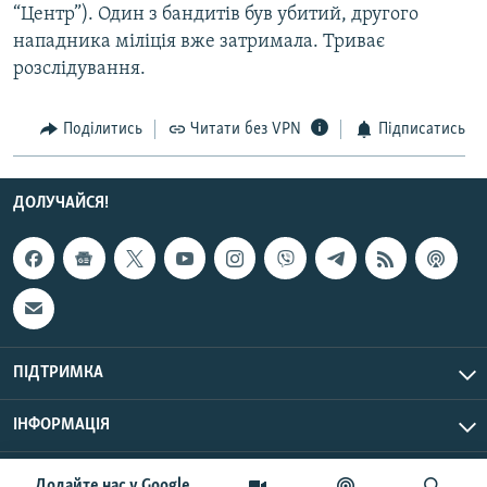
“Центр”). Один з бандитів був убитий, другого
Усі сайти RFE/RL
нападника міліція вже затримала. Триває
розслідування.
Поділитись
Читати без VPN
Підписатись
ДОЛУЧАЙСЯ!
ПІДТРИМКА
ІНФОРМАЦІЯ
UTC+3
© Радіо Свобода, 2026 | Усі права застережено.
Додайте нас у Google