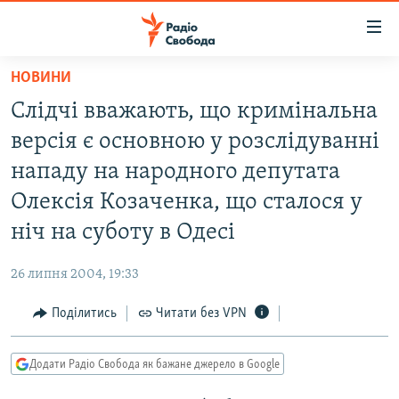
Доступність
посилання
Перейти
НОВИНИ
до
РАДІО СВОБОДА – 70 РОКІВ
Слідчі вважають, що кримінальна
основного
ВСЕ ЗА ДОБУ
матеріалу
версія є основною у розслідуванні
СТАТТІ
Перейти
нападу на народного депутата
до
ВІЙНА
ПОЛІТИКА
Олексія Козаченка, що сталося у
основної
РОСІЙСЬКА «ФІЛЬТРАЦІЯ»
ЕКОНОМІКА
навігації
ніч на суботу в Одесі
Перейти
ДОНБАС.РЕАЛІЇ
СУСПІЛЬСТВО
до
26 липня 2004, 19:33
КРИМ.РЕАЛІЇ
КУЛЬТУРА
пошуку
Поділитись
Читати без VPN
ТИ ЯК?
СПОРТ
СХЕМИ
УКРАЇНА
Додати Радіо Свобода як бажане джерело в Google
КИТАЙ.ВИКЛИКИ
СВІТ