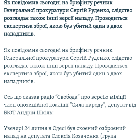
Як повідомив сьогодні на брифінгу речник
МУЛЬТИМЕДІА
Генеральної прокуратури Сергій Руденко, слідство
ФОТО
розглядає також інші версії нападу. Проводиться
експертиза зброї, якою був убитий один з двох
СПЕЦПРОЄКТИ
нападників.
ПОДКАСТИ
Як повідомив сьогодні на брифінгу речник
КРИМ РЕАЛІЇ
Генеральної прокуратури Сергій Руденко, слідство
РУС
розглядає також інші версії нападу. Проводиться
експертиза зброї, якою був убитий один з двох
УКР
нападників.
КТАТ
Ось що сказав радіо “Свобода” про версію міліції
ДОЛУЧАЙСЯ!
член опозиційної коаліції “Сила народу”, депутат від
БЮТ Андрій Шкіль:
Увечері 24 липня в Одесі був скоєний озброєний
напад на депутата Олексія Козаченка (група