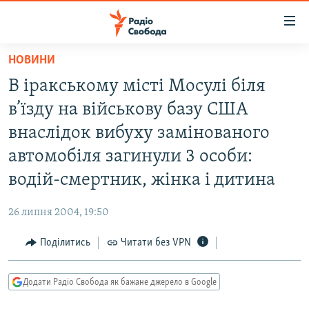
Доступність
посилання
Перейти
НОВИНИ
до
РАДІО СВОБОДА – 70 РОКІВ
В іракському місті Мосулі біля
основного
ВСЕ ЗА ДОБУ
матеріалу
в’їзду на військову базу США
СТАТТІ
Перейти
внаслідок вибуху замінованого
до
ВІЙНА
ПОЛІТИКА
автомобіля загинули 3 особи:
основної
РОСІЙСЬКА «ФІЛЬТРАЦІЯ»
ЕКОНОМІКА
навігації
водій-смертник, жінка і дитина
Перейти
ДОНБАС.РЕАЛІЇ
СУСПІЛЬСТВО
до
26 липня 2004, 19:50
КРИМ.РЕАЛІЇ
КУЛЬТУРА
пошуку
Поділитись
Читати без VPN
ТИ ЯК?
СПОРТ
СХЕМИ
УКРАЇНА
Додати Радіо Свобода як бажане джерело в Google
КИТАЙ.ВИКЛИКИ
СВІТ