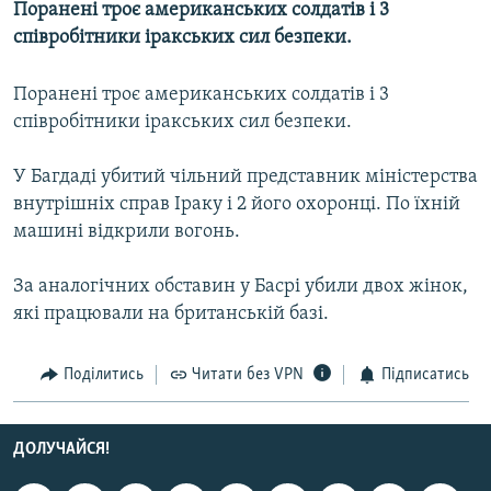
Поранені троє американських солдатів і 3
МУЛЬТИМЕДІА
співробітники іракських сил безпеки.
ФОТО
Поранені троє американських солдатів і 3
СПЕЦПРОЄКТИ
співробітники іракських сил безпеки.
ПОДКАСТИ
У Багдаді убитий чільний представник міністерства
КРИМ РЕАЛІЇ
внутрішніх справ Іраку і 2 його охоронці. По їхній
РУС
машині відкрили вогонь.
УКР
За аналогічних обставин у Басрі убили двох жінок,
КТАТ
які працювали на британській базі.
ДОЛУЧАЙСЯ!
Поділитись
Читати без VPN
Підписатись
ДОЛУЧАЙСЯ!