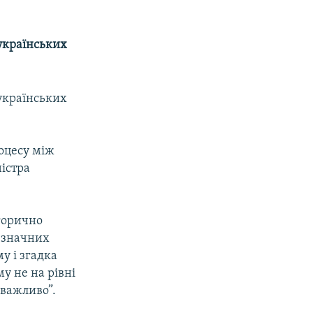
 українських
 українських
оцесу між
ністра
егорично
е значних
у і згадка
у не на рівні
 важливо”.