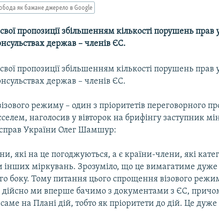
обода як бажане джерело в Google
свої пропозиції збільшенням кількості порушень прав
нсульствах держав – членів ЄС.
свої пропозиції збільшенням кількості порушень прав
нсульствах держав – членів ЄС.
ізового режиму – один з пріоритетів переговорного пр
селем, наголосив у вівторок на брифінгу заступник мі
справ України Олег Шамшур:
ни, які на це погоджуються, а є країни-члени, які кат
чи інших міркувань. Зрозуміло, що це вимагатиме дуж
го боку. Тому питання цього спрощення візового режим
е дійсно ми вперше бачимо з документами з ЄС, причом
 саме на Плані дій, тобто як пріоритети до дій. Це дуже