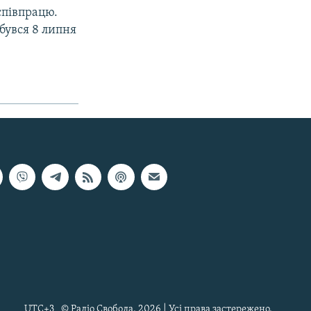
співпрацю.
бувся 8 липня
UTC+3
© Радіо Свобода, 2026 | Усі права застережено.