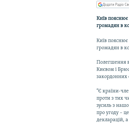
МУЛЬТИМЕДІА
Додати Радіо Св
ФОТО
Київ пояснює 
СПЕЦПРОЄКТИ
громадян в ко
ПОДКАСТИ
Київ пояснює 
громадян в ко
Полегшення в
Києвом і Брюс
закордонних 
“Є країни-чле
проти з тих 
зусиль з нашо
про угоду – ц
декларацій, а