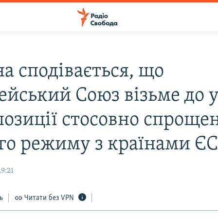
а сподівається, що
ейський Союз візьме до 
опозиції стосовно спроще
ого режиму з країнами Є
9:21
ь
Читати без VPN