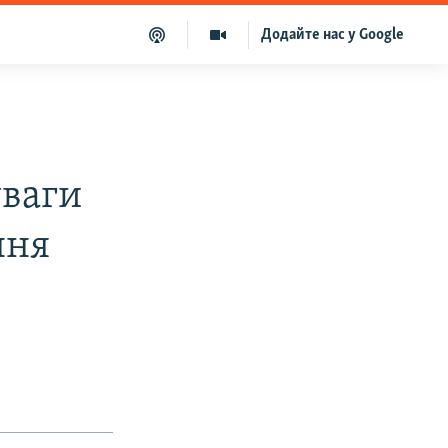
Додайте нас у Google
уваги
ння
С