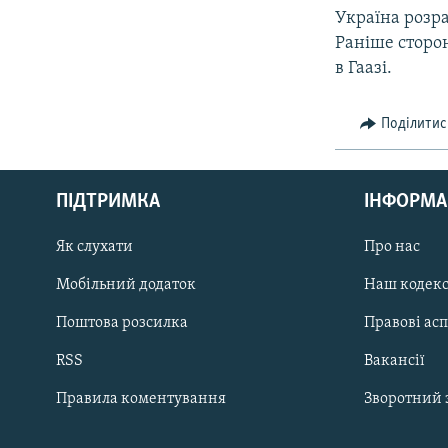
Україна розра
Раніше сторон
в Гаазі.
Поділитис
КРИМ РЕАЛІЇ
РУС
ПІДТРИМКА
ІНФОРМА
УКР
КТАТ
Як слухати
Про нас
Мобільний додаток
Наш кодек
ДОЛУЧАЙСЯ!
Поштова розсилка
Правові ас
RSS
Вакансії
Правила коментування
Зворотний 
Усі сайти RFE/RL