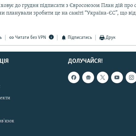
ховує до грудня підписати з Євросоюзом План дій про 
и планували зробити це на саміті “Україна-ЄС”, що від
ь
Читати без VPN
Підписатись
Друк
ЦІЯ
ДОЛУЧАЙСЯ!
с
пекти
зв'язок