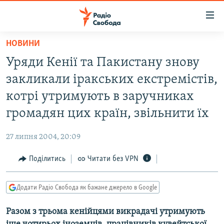
Доступність
посилання
Перейти
НОВИНИ
до
РАДІО СВОБОДА – 70 РОКІВ
Уряди Кенії та Пакистану знову
основного
ВСЕ ЗА ДОБУ
матеріалу
закликали іракських екстремістів,
СТАТТІ
Перейти
котрі утримують в заручниках
до
ВІЙНА
ПОЛІТИКА
громадян цих країн, звільнити їх
основної
РОСІЙСЬКА «ФІЛЬТРАЦІЯ»
ЕКОНОМІКА
навігації
27 липня 2004, 20:09
Перейти
ДОНБАС.РЕАЛІЇ
СУСПІЛЬСТВО
до
Поділитись
Читати без VPN
КРИМ.РЕАЛІЇ
КУЛЬТУРА
пошуку
ТИ ЯК?
СПОРТ
Додати Радіо Свобода як бажане джерело в Google
СХЕМИ
УКРАЇНА
Разом з трьома кенійцями викрадачі утримують
КИТАЙ.ВИКЛИКИ
СВІТ