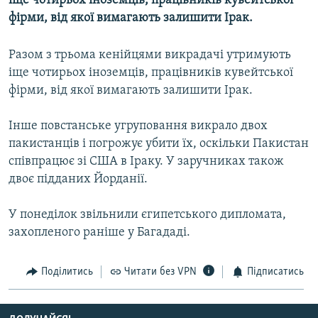
іще чотирьох іноземців, працівників кувейтської
МУЛЬТИМЕДІА
фірми, від якої вимагають залишити Ірак.
ФОТО
Разом з трьома кенійцями викрадачі утримують
СПЕЦПРОЄКТИ
іще чотирьох іноземців, працівників кувейтської
ПОДКАСТИ
фірми, від якої вимагають залишити Ірак.
Інше повстанське угруповання викрало двох
КРИМ РЕАЛІЇ
пакистанців і погрожує убити їх, оскільки Пакистан
РУС
співпрацює зі США в Іраку. У заручниках також
УКР
двоє підданих Йорданії.
КТАТ
У понеділок звільнили єгипетського дипломата,
захопленого раніше у Багададі.
ДОЛУЧАЙСЯ!
Поділитись
Читати без VPN
Підписатись