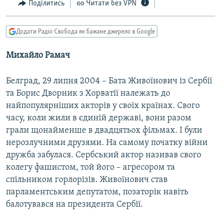
Поділитись
Читати без VPN
МУЛЬТИМЕДІА
ФОТО
Додати Радіо Свобода як бажане джерело в Google
СПЕЦПРОЄКТИ
Михайло Рамач
ПОДКАСТИ
Белград, 29 липня 2004 – Бата Живоїнович iз Сербiї
КРИМ РЕАЛІЇ
та Борис Дворник з Хорватiї належать до
РУС
найпопулярнiших акторiв у своїх країнах. Свого
часу, коли жили в єдинiй державi, вони разом
УКР
грали щонайменше в двадцятьох фiльмах. І були
КТАТ
нерозлучними друзями. На самому початку вiйни
дружба забулася. Сербський актор називав свого
ДОЛУЧАЙСЯ!
колегу фашистом, той його – агресором та
спiльником горлорiзiв. Живоїнович став
парламентським депутатом, позаторiк навiть
балотувався на президента Сербiї.