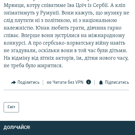
Мрвици, котру спiватиме Iва Цоїч iз Сербiї. А клiп
знiматимуть у Румунiї. Вони кажуть, що музику не
слiд плутати нi з полiтикою, нi з нацiональною
належнiстю. Юнак любить грати, дiвчина гарно
спiває. Вперше вони зустрiлися на мiжнародному
конкурсi. А про сербсько-хорватську вiйну навiть
не згадували, оскiльки вони в той час були дiтьми.
На вiдмiну вiд лiтнiх акторiв, їм, дiтям нового часу,
не треба було миритися.
Поділитись
Читати без VPN
Підписатись
Світ
ДОЛУЧАЙСЯ!