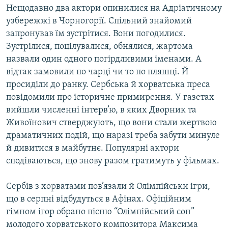
Нещодавно два актори опинилися на Адрiатичному
Усі сайти RFE/RL
узбережжi в Чорногорiї. Спiльний знайомий
запронував їм зустрiтися. Вони погодилися.
Зустрiлися, поцiлувалися, обнялися, жартома
назвали один одного погiрдливими iменами. А
вiдтак замовили по чарцi чи то по пляшцi. Й
просидiли до ранку. Сербська й хорватська преса
повiдомили про iсторичне примирення. У газетах
вийшли численнi iнтерв’ю, в яких Дворник та
Живоїнович стверджують, що вони стали жертвою
драматичних подiй, що наразi треба забути минуле
й дивитися в майбутнє. Популярнi актори
сподiваються, що знову разом гратимуть у фiльмах.
Сербiв з хорватами пов’язали й Олiмпiйськи ігри,
що в серпнi вiдбудуться в Афiнах. Офiцiйним
гiмном ігор обрано пiсню “Олiмпiйський сон”
молодого хорватського композитора Максима