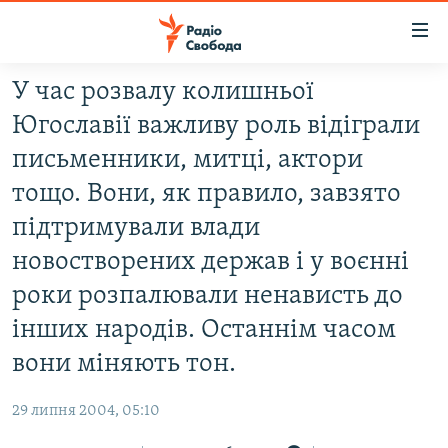
Доступність
посилання
Перейти
У час розвалу колишньої
до
РАДІО СВОБОДА – 70 РОКІВ
Югославiї важливу роль вiдiграли
основного
ВСЕ ЗА ДОБУ
матеріалу
письменники, митцi, актори
СТАТТІ
Перейти
тощо. Вони, як правило, завзято
до
ВІЙНА
ПОЛІТИКА
пiдтримували влади
основної
РОСІЙСЬКА «ФІЛЬТРАЦІЯ»
ЕКОНОМІКА
навігації
новостворених держав i у воєннi
Перейти
ДОНБАС.РЕАЛІЇ
СУСПІЛЬСТВО
роки розпалювали ненависть до
до
КРИМ.РЕАЛІЇ
КУЛЬТУРА
iнших народiв. Останнiм часом
пошуку
ТИ ЯК?
вони мiняють тон.
СПОРТ
СХЕМИ
УКРАЇНА
29 липня 2004, 05:10
КИТАЙ.ВИКЛИКИ
СВІТ