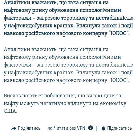
Аналітики вважають, що така ситуація на
МУЛЬТИМЕДІА
нафтовому ринку обумовлена психологічними
ФОТО
факторами – загрозою тероризму та нестабільністю
у нафтовидобувних країнах. Вплинули також і події
СПЕЦПРОЄКТИ
навколо російського нафтового концерну “ЮКОС”.
ПОДКАСТИ
Аналітики вважають, що така ситуація на
КРИМ РЕАЛІЇ
нафтовому ринку обумовлена психологічними
РУС
факторами – загрозою тероризму та нестабільністю
у нафтовидобувних країнах. Вплинули також і події
УКР
навколо російського нафтового концерну “ЮКОС”.
КТАТ
Висловлюються побоювання, що високі ціни за
ДОЛУЧАЙСЯ!
нафту можуть негативно вплинути на економіку
США.
Поділитись
Читати без VPN
Підписатись