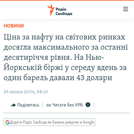
Доступність
посилання
Перейти
НОВИНИ
до
РАДІО СВОБОДА – 70 РОКІВ
Ціна за нафту на світових ринках
основного
ВСЕ ЗА ДОБУ
матеріалу
досягла максимального за останні
СТАТТІ
Перейти
десятиріччя рівня. На Нью-
до
ВІЙНА
ПОЛІТИКА
Йоркській біржі у середу вдень за
основної
РОСІЙСЬКА «ФІЛЬТРАЦІЯ»
ЕКОНОМІКА
навігації
один барель давали 43 долари
Перейти
ДОНБАС.РЕАЛІЇ
СУСПІЛЬСТВО
до
29 липня 2004, 08:10
КРИМ.РЕАЛІЇ
КУЛЬТУРА
пошуку
Поділитись
Читати без VPN
ТИ ЯК?
СПОРТ
СХЕМИ
УКРАЇНА
Додати Радіо Свобода як бажане джерело в Google
КИТАЙ.ВИКЛИКИ
СВІТ