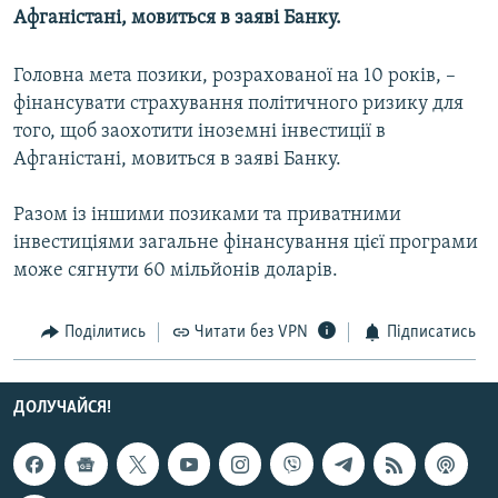
Афганістані, мовиться в заяві Банку.
КИТАЙ.ВИКЛИКИ
МУЛЬТИМЕДІА
Головна мета позики, розрахованої на 10 років, –
ФОТО
фінансувати страхування політичного ризику для
того, щоб заохотити іноземні інвестиції в
СПЕЦПРОЄКТИ
Афганістані, мовиться в заяві Банку.
ПОДКАСТИ
Разом із іншими позиками та приватними
КРИМ РЕАЛІЇ
інвестиціями загальне фінансування цієї програми
РУС
може сягнути 60 мільйонів доларів.
УКР
Поділитись
Читати без VPN
Підписатись
КТАТ
ДОЛУЧАЙСЯ!
ДОЛУЧАЙСЯ!