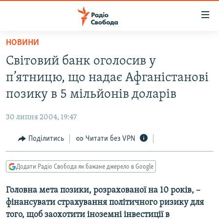
Доступність
посилання
Перейти
НОВИНИ
до
РАДІО СВОБОДА – 70 РОКІВ
Світовий банк оголосив у
основного
ВСЕ ЗА ДОБУ
матеріалу
п’ятницю, що надає Афганістанові
СТАТТІ
Перейти
позику в 5 мільйонів доларів
до
ВІЙНА
ПОЛІТИКА
основної
30 липня 2004, 19:47
РОСІЙСЬКА «ФІЛЬТРАЦІЯ»
ЕКОНОМІКА
навігації
Перейти
Поділитись
Читати без VPN
ДОНБАС.РЕАЛІЇ
СУСПІЛЬСТВО
до
КРИМ.РЕАЛІЇ
КУЛЬТУРА
пошуку
Додати Радіо Свобода як бажане джерело в Google
ТИ ЯК?
СПОРТ
Головна мета позики, розрахованої на 10 років, –
СХЕМИ
УКРАЇНА
фінансувати страхування політичного ризику для
ПРИАЗОВ’Я
СВІТ
того, щоб заохотити іноземні інвестиції в