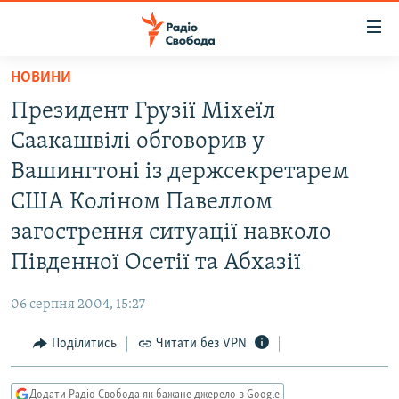
Доступність
посилання
Перейти
НОВИНИ
до
РАДІО СВОБОДА – 70 РОКІВ
Президент Грузії Міхеїл
основного
ВСЕ ЗА ДОБУ
матеріалу
Саакашвілі обговорив у
СТАТТІ
Перейти
Вашингтоні із держсекретарем
до
ВІЙНА
ПОЛІТИКА
США Коліном Павеллом
основної
РОСІЙСЬКА «ФІЛЬТРАЦІЯ»
ЕКОНОМІКА
навігації
загострення ситуації навколо
Перейти
ДОНБАС.РЕАЛІЇ
СУСПІЛЬСТВО
Південної Осетії та Абхазії
до
КРИМ.РЕАЛІЇ
КУЛЬТУРА
пошуку
06 серпня 2004, 15:27
ТИ ЯК?
СПОРТ
Поділитись
Читати без VPN
СХЕМИ
УКРАЇНА
КИТАЙ.ВИКЛИКИ
СВІТ
Додати Радіо Свобода як бажане джерело в Google