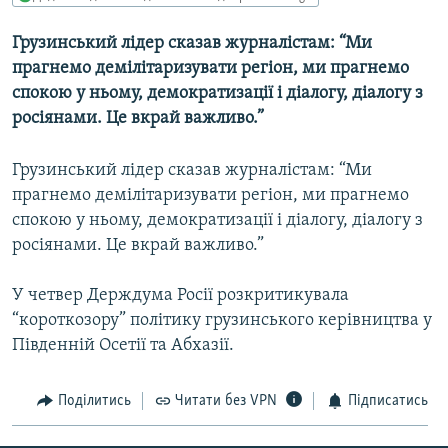
МУЛЬТИМЕДІА
Грузинський лідер сказав журналістам: “Ми
ФОТО
прагнемо демілітаризувати регіон, ми прагнемо
СПЕЦПРОЄКТИ
спокою у ньому, демократизації і діалогу, діалогу з
росіянами. Це вкрай важливо.”
ПОДКАСТИ
Грузинський лідер сказав журналістам: “Ми
КРИМ РЕАЛІЇ
прагнемо демілітаризувати регіон, ми прагнемо
РУС
спокою у ньому, демократизації і діалогу, діалогу з
УКР
росіянами. Це вкрай важливо.”
КТАТ
У четвер Держдума Росії розкритикувала
“короткозору” політику грузинського керівництва у
ДОЛУЧАЙСЯ!
Південній Осетії та Абхазії.
Поділитись
Читати без VPN
Підписатись