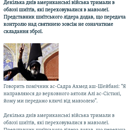
Декілька днів американські війська тримали в
МУЛЬТИМЕДІА
облозі шиїтів, які переховувалися в мавзолеї.
ФОТО
Представник шиїтського лідера додав, що передача
контролю над святинею зовсім не означатиме
СПЕЦПРОЄКТИ
складання зброї.
ПОДКАСТИ
КРИМ РЕАЛІЇ
РУС
УКР
КТАТ
Говорить помічник ас-Садра Ахмед аш-Шейбані: “Я
направляюся до верховного аятоли Алі ас-Сістані,
ДОЛУЧАЙСЯ!
йому ми передамо ключі від мавзолею”.
Декілька днів американські війська тримали в
облозі шиїтів, які переховувалися в мавзолеї.