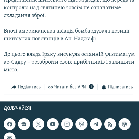
Представник шиїтського лідера додав, що передача
Усі сайти RFE/RL
контролю над святинею зовсім не означатиме
складання зброї.
Вночі американська авіація бомбардувала позиції
шиїтських повстанців в Ан-Наджафі.
До цього влада Іраку висунула останній ультиматум
ас-Садру – роззброїти своїх прибічників і залишити
місто.
Поділитись
Читати без VPN
Підписатись
ДОЛУЧАЙСЯ!