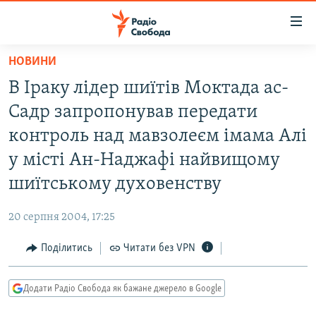
Доступність
посилання
Перейти
НОВИНИ
до
РАДІО СВОБОДА – 70 РОКІВ
В Іраку лідер шиїтів Моктада ас-
основного
ВСЕ ЗА ДОБУ
матеріалу
Садр запропонував передати
СТАТТІ
Перейти
контроль над мавзолеєм імама Алі
до
ВІЙНА
ПОЛІТИКА
у місті Ан-Наджафі найвищому
основної
РОСІЙСЬКА «ФІЛЬТРАЦІЯ»
ЕКОНОМІКА
навігації
шиїтському духовенству
Перейти
ДОНБАС.РЕАЛІЇ
СУСПІЛЬСТВО
до
20 серпня 2004, 17:25
КРИМ.РЕАЛІЇ
КУЛЬТУРА
пошуку
Поділитись
Читати без VPN
ТИ ЯК?
СПОРТ
СХЕМИ
УКРАЇНА
Додати Радіо Свобода як бажане джерело в Google
КИТАЙ.ВИКЛИКИ
СВІТ