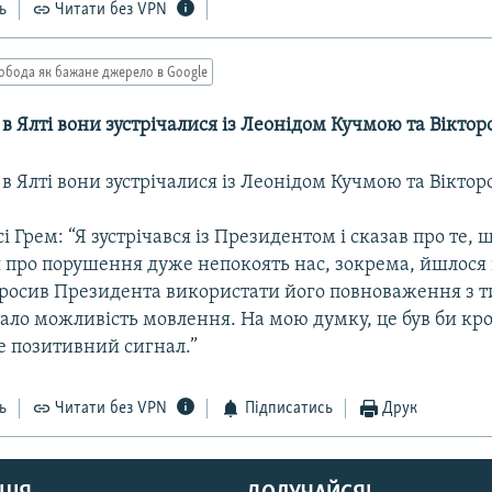
ь
Читати без VPN
обода як бажане джерело в Google
 в Ялті вони зустрічалися із Леонідом Кучмою та Вікт
 в Ялті вони зустрічалися із Леонідом Кучмою та Вікт
і Грем: “Я зустрічався із Президентом і сказав про те, 
 про порушення дуже непокоять нас, зокрема, йшлося 
 просив Президента використати його повноваження з т
тало можливість мовлення. На мою думку, це був би кр
е позитивний сигнал.”
ь
Читати без VPN
Підписатись
Друк