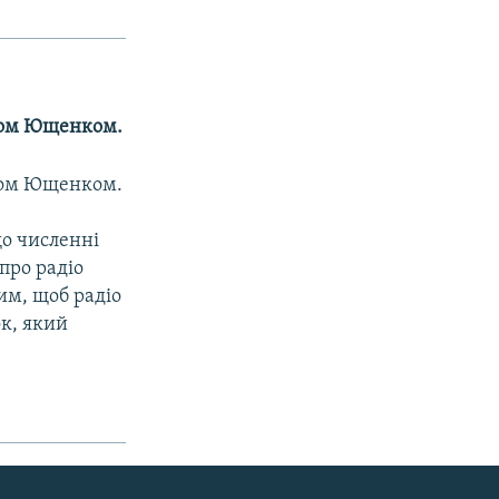
ором Ющенком.
ором Ющенком.
що численні
про радіо
им, щоб радіо
ок, який