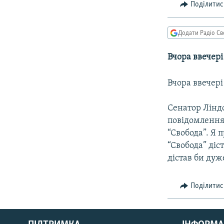
КИТАЙ.ВИКЛИКИ
Поділитис
МУЛЬТИМЕДІА
Додати Радіо Св
ФОТО
СПЕЦПРОЄКТИ
Вчора ввечері
ПОДКАСТИ
Вчора ввечері
Сенатор Ліндс
повідомлення
“Свобода”. Я
“Свобода” діс
дістав би дуж
Поділитис
КРИМ РЕАЛІЇ
РУС