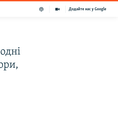
Додайте нас у Google
годні
ори,