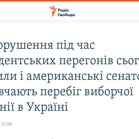
орушення під час
дентських перегонів сьо
или і американські сенат
вчають перебіг виборчої
ії в Україні
 17:28