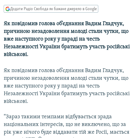
МУЛЬТИМЕДІА
Додати Радіо Свобода як бажане джерело в Google
ФОТО
Як повідомив голова об’єднання Вадим Гладчук,
СПЕЦПРОЄКТИ
причиною незадоволення молоді стали чутки, що
ПОДКАСТИ
вже наступного року у параді на честь
Незалежності України братимуть участь російські
військові.
КРИМ РЕАЛІЇ
РУС
Як повідомив голова об’єднання Вадим Гладчук,
УКР
причиною незадоволення молоді стали чутки, що
КТАТ
вже наступного року у параді на честь
Незалежності України братимуть участь російські
військові.
ДОЛУЧАЙСЯ!
“Зараз такими темпами відбувається зрада
національних інтересів, що не виключено, що за
рік уже нічого буде віддавати тій же Росії, мається