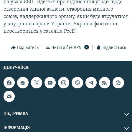
на увазі ЄЕП. Йдеться про підписання угоди щодо
Усі сайти RFE/RL
створення єдиної валюти, створення митного
союзу, наддержавного органу, який буде втручатися
у внутрішні справи України. Україна фактично
перетвориться у сателіта Росії”.
Поділитись
Читати без VPN
Підписатись
ДОЛУЧАЙСЯ!
ПІДТРИМКА
ІНФОРМАЦІЯ