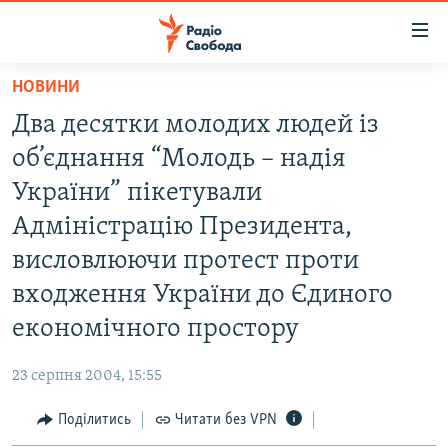
Доступність
посилання
Перейти
НОВИНИ
до
РАДІО СВОБОДА – 70 РОКІВ
Два десятки молодих людей із
основного
ВСЕ ЗА ДОБУ
матеріалу
об’єднання “Молодь – надія
СТАТТІ
Перейти
України” пікетували
до
ВІЙНА
ПОЛІТИКА
Адміністрацію Президента,
основної
РОСІЙСЬКА «ФІЛЬТРАЦІЯ»
ЕКОНОМІКА
навігації
висловлюючи протест проти
Перейти
ДОНБАС.РЕАЛІЇ
СУСПІЛЬСТВО
входження України до Єдиного
до
КРИМ.РЕАЛІЇ
КУЛЬТУРА
економічного простору
пошуку
ТИ ЯК?
СПОРТ
23 серпня 2004, 15:55
СХЕМИ
УКРАЇНА
Поділитись
Читати без VPN
КИТАЙ.ВИКЛИКИ
СВІТ