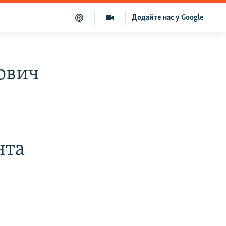
Додайте нас у Google
ович
нта