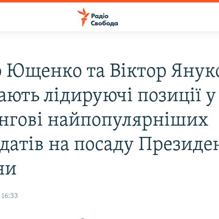
р Ющенко та Вiктор Янук
ають лiдируючi позицiї у
нгові найпопулярнiших
датiв на посаду Президе
ни
 16:33