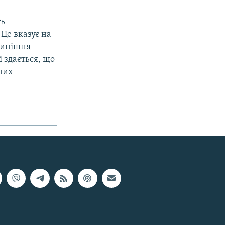
ть
 Це вказує на
 нинішня
і здається, що
них