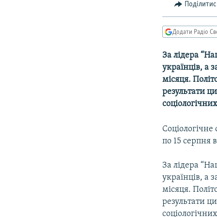
МУЛЬТИМЕДІА
Поділитис
ФОТО
Додати Радіо Св
СПЕЦПРОЄКТИ
ПОДКАСТИ
За лідера “На
українцiв, а 
місяця. Політ
результати ц
соціологічних
Соцiологiчне 
по 15 серпня 
За лідера “На
українцiв, а 
місяця. Політ
результати ц
соціологічних