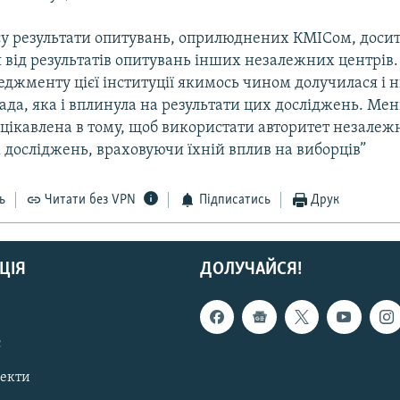
асу результати опитувань, оприлюднених КМІСом, доси
 від результатів опитувань інших незалежних центрів.
еджменту цієї інституції якимось чином долучилася і
ада, яка і вплинула на результати цих досліджень. Мен
ацікавлена в тому, щоб використати авторитет незалеж
 досліджень, враховуючи їхній вплив на виборців”
ь
Читати без VPN
Підписатись
Друк
ЦІЯ
ДОЛУЧАЙСЯ!
с
пекти