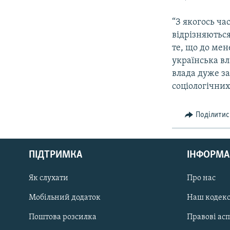
“З якогось ч
відрізняються
те, що до мен
українська вл
влада дуже з
соціологічних
Поділитис
КРИМ РЕАЛІЇ
РУС
ПІДТРИМКА
ІНФОРМА
УКР
КТАТ
Як слухати
Про нас
Мобільний додаток
Наш кодек
ДОЛУЧАЙСЯ!
Поштова розсилка
Правові ас