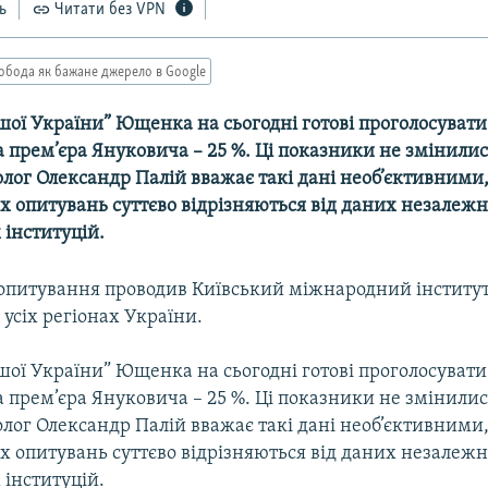
ь
Читати без VPN
обода як бажане джерело в Google
шої України” Ющенка на сьогодні готовi проголосувати
за прем’єра Януковича – 25 %. Ці показники не змінилис
олог Олександр Палій вважає такі дані необ’єктивними,
их опитувань суттєво відрізняються від даних незалеж
 інституцій.
опитування проводив Київський мiжнародний iнститут с
в усiх регiонах України.
шої України” Ющенка на сьогодні готовi проголосувати
за прем’єра Януковича – 25 %. Ці показники не змінилис
олог Олександр Палій вважає такі дані необ’єктивними,
их опитувань суттєво відрізняються від даних незалеж
 інституцій.