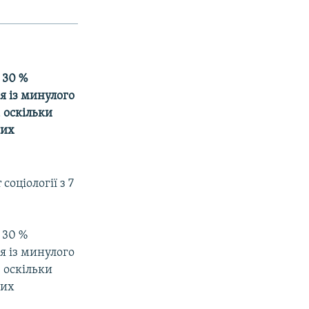
 30 %
я із минулого
 оскільки
них
оцiологiї з 7
 30 %
я із минулого
 оскільки
них