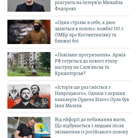
реагують на інтерв’ю Михайла
Федорова
«Один стріляє в себе, а двоє
здаються в полон»: комбат 157-ї
ОМБр про Костянтинівку та
ближні бої
«Повільне прогризання». Армія
РФ готується до нового етапу
наступу на Слов’янськ та
Краматорськ?
«Історія ще раз сміється з
Навроцького». Одним з перших
кавалерів Ордена Білого Орла був
Іван Мазепа
Від ейфорії до небажання жити.
Що відбувається з людьми після
звільнення із російського полону