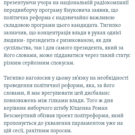
презентуючи учора на національній радіокомпанії
МУЛЬТИМЕДІА
передвиборчу програму Януковича заявив, що
ФОТО
політична реформа є надзвичайно важливою
складовою програми цього кандидата. Тигипко
СПЕЦПРОЄКТИ
зазначив, що концентрація влади в руках однієї
ПОДКАСТИ
людини- президента є ризикованою, як для
суспільства, так і для самого президента, який за
КРИМ РЕАЛІЇ
його словами, може піддаватися через такий статус
РУС
різним серйозним спокусам.
УКР
Тигипко наголосив у цьому зв’язку на необхідності
КТАТ
проведення політичної реформи, яка, за його
словами, й має врегулювати цей дисбаланс
ДОЛУЧАЙСЯ!
повноважень між гілками влади. Того ж дня
керівник виборчого штабу Ющенка Роман
Безсмертний обізвав проект політреформи, який
пропонується до ухвалення парламентом уже на
цій сесії, рахітним поросям.