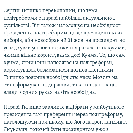
Усі сайти RFE/RL
Сергій Тигипко переконаний, що тема
політреформи є наразі найбільш актуальною в
суспільстві. Він також наголошує на необхідності
проведення політреформи ще до президентських
виборів, аби новообраний 31 жовтня президент не
успадкував усі повановаження разом зі спокусами,
якими вільно користувався досі Кучма. Те, що сам
кучма, який нині наполягає на політреформі,
користувався безмежними повноваженнями
Тигипко пояснив необхідністю часу. Мовляв на
етапі формування держави, така концентрація
влади в одних руках навіть необхідна.
Наразі Тигипко закликає відібрати у майбутнього
президента такі преференції через політреформу,
наголошуючи при цьому, що його патрон кандидат
Янукович, готовий бути президентом уже з