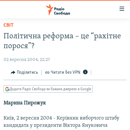
Доступність
посилання
Перейти
СВІТ
до
РАДІО СВОБОДА – 70 РОКІВ
Політична реформа – це “рахітне
основного
ВСЕ ЗА ДОБУ
матеріалу
порося”?
СТАТТІ
Перейти
до
02 вересня 2004, 22:27
ВІЙНА
ПОЛІТИКА
основної
РОСІЙСЬКА «ФІЛЬТРАЦІЯ»
Поділитись
Читати без VPN
ЕКОНОМІКА
навігації
Перейти
ДОНБАС.РЕАЛІЇ
СУСПІЛЬСТВО
до
Додати Радіо Свобода як бажане джерело в Google
КРИМ.РЕАЛІЇ
КУЛЬТУРА
пошуку
Марина Пирожук
ТИ ЯК?
СПОРТ
СХЕМИ
УКРАЇНА
Київ, 2 вересня 2004 - Керівник виборчого штабу
КИТАЙ.ВИКЛИКИ
кандидата у президенти Віктора Януковича
СВІТ