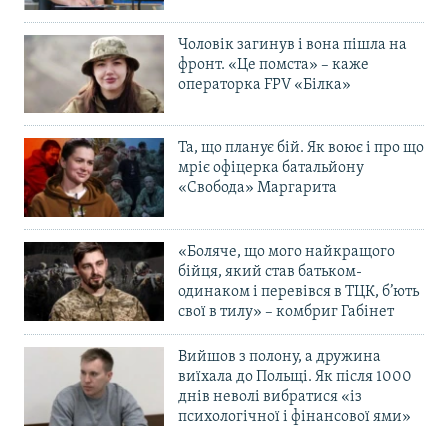
Чоловік загинув і вона пішла на
фронт. «Це помста» – каже
операторка FPV «Білка»
Та, що планує бій. Як воює і про що
мріє офіцерка батальйону
«Свобода» Маргарита
«Боляче, що мого найкращого
бійця, який став батьком-
одинаком і перевівся в ТЦК, б’ють
свої в тилу» – комбриг Габінет
Вийшов з полону, а дружина
виїхала до Польщі. Як після 1000
днів неволі вибратися «із
психологічної і фінансової ями»