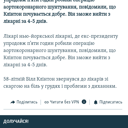
упродовж п’яти годин робили операцію
МУЛЬТИМЕДІА
аортокоронарного шунтування, повідомили, що
Клінтон почувається добре. Він зможе вийти з
ФОТО
лікарні за 4-5 днів.
СПЕЦПРОЄКТИ
ПОДКАСТИ
Лікарі нью-йоркської лікарні, де екс-президенту
упродовж п’яти годин робили операцію
аортокоронарного шунтування, повідомили, що
КРИМ РЕАЛІЇ
Клінтон почувається добре. Він зможе вийти з
РУС
лікарні за 4-5 днів.
УКР
58-літній Білл Клінтон звернувся до лікарів зі
КТАТ
скаргою на біль у грудях і проблеми з диханням.
ДОЛУЧАЙСЯ!
Поділитись
Читати без VPN
Підписатись
ДОЛУЧАЙСЯ!