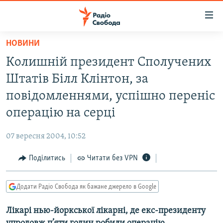
Доступність
посилання
Перейти
НОВИНИ
до
РАДІО СВОБОДА – 70 РОКІВ
Колишній президент Сполучених
основного
ВСЕ ЗА ДОБУ
матеріалу
Штатів Білл Клінтон, за
СТАТТІ
Перейти
повідомленнями, успішно переніс
до
ВІЙНА
ПОЛІТИКА
операцію на серці
основної
РОСІЙСЬКА «ФІЛЬТРАЦІЯ»
ЕКОНОМІКА
навігації
07 вересня 2004, 10:52
Перейти
ДОНБАС.РЕАЛІЇ
СУСПІЛЬСТВО
до
Поділитись
Читати без VPN
КРИМ.РЕАЛІЇ
КУЛЬТУРА
пошуку
ТИ ЯК?
СПОРТ
Додати Радіо Свобода як бажане джерело в Google
СХЕМИ
УКРАЇНА
Лікарі нью-йоркської лікарні, де екс-президенту
КИТАЙ.ВИКЛИКИ
СВІТ