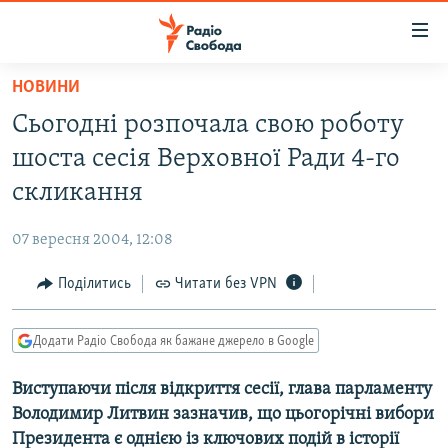
Доступність
посилання
Перейти
НОВИНИ
до
РАДІО СВОБОДА – 70 РОКІВ
Сьогодні розпочала свою роботу
основного
ВСЕ ЗА ДОБУ
матеріалу
шоста сесія Верховної Ради 4-го
СТАТТІ
Перейти
скликання
до
ВІЙНА
ПОЛІТИКА
основної
07 вересня 2004, 12:08
РОСІЙСЬКА «ФІЛЬТРАЦІЯ»
ЕКОНОМІКА
навігації
Перейти
Поділитись
Читати без VPN
ДОНБАС.РЕАЛІЇ
СУСПІЛЬСТВО
до
КРИМ.РЕАЛІЇ
КУЛЬТУРА
пошуку
Додати Радіо Свобода як бажане джерело в Google
ТИ ЯК?
СПОРТ
Виступаючи після відкриття сесії, глава парламенту
СХЕМИ
УКРАЇНА
Володимир Литвин зазначив, що цьогорічні вибори
КИТАЙ.ВИКЛИКИ
СВІТ
Президента є однією із ключових подій в історії