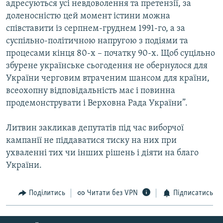
адресуються усі невдоволення та претензії, за
Усі сайти RFE/RL
доленосністю цей момент істини можна
співставити із серпнем-груднем 1991-го, а за
суспільно-політичною напругою з подіями та
процесами кінця 80-х – початку 90-х. Щоб суцільно
збурене українське сьогодення не обернулося для
України черговим втраченим шансом для країни,
всеохопну відповідальність має і повинна
продемонструвати і Верховна Рада України”.
Литвин закликав депутатів під час виборчої
кампанії не піддаватися тиску на них при
ухваленні тих чи інших рішень і діяти на благо
України.
Поділитись
Читати без VPN
Підписатись