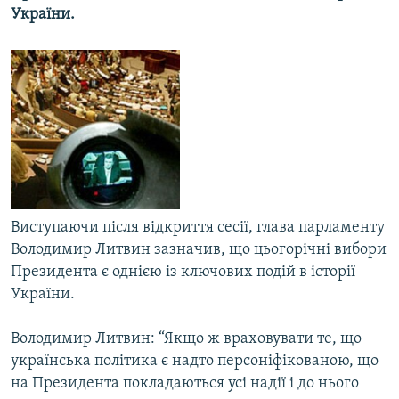
України.
МУЛЬТИМЕДІА
ФОТО
СПЕЦПРОЄКТИ
ПОДКАСТИ
КРИМ РЕАЛІЇ
РУС
УКР
Виступаючи після відкриття сесії, глава парламенту
КТАТ
Володимир Литвин зазначив, що цьогорічні вибори
Президента є однією із ключових подій в історії
України.
ДОЛУЧАЙСЯ!
Володимир Литвин: “Якщо ж враховувати те, що
українська політика є надто персоніфікованою, що
на Президента покладаються усі надії і до нього