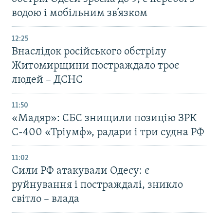
водою і мобільним зв’язком
12:25
Внаслідок російського обстрілу
Житомирщини постраждало троє
людей – ДСНС
11:50
«Мадяр»: СБС знищили позицію ЗРК
С-400 «Тріумф», радари і три судна РФ
11:02
Сили РФ атакували Одесу: є
руйнування і постраждалі, зникло
світло – влада