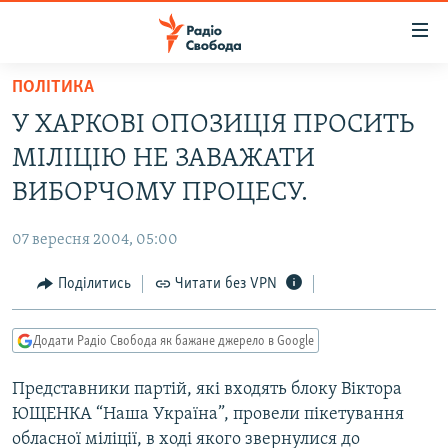
Доступність
посилання
Перейти
ПОЛІТИКА
до
РАДІО СВОБОДА – 70 РОКІВ
У ХАРКОВІ ОПОЗИЦІЯ ПРОСИТЬ
основного
ВСЕ ЗА ДОБУ
матеріалу
МІЛІЦІЮ НЕ ЗАВАЖАТИ
СТАТТІ
Перейти
ВИБОРЧОМУ ПРОЦЕСУ.
до
ВІЙНА
ПОЛІТИКА
основної
07 вересня 2004, 05:00
РОСІЙСЬКА «ФІЛЬТРАЦІЯ»
ЕКОНОМІКА
навігації
Перейти
Поділитись
Читати без VPN
ДОНБАС.РЕАЛІЇ
СУСПІЛЬСТВО
до
КРИМ.РЕАЛІЇ
КУЛЬТУРА
пошуку
Додати Радіо Свобода як бажане джерело в Google
ТИ ЯК?
СПОРТ
Представники партій, які входять блоку Віктора
СХЕМИ
УКРАЇНА
ЮЩЕНКА “Наша Україна”, провели пікетування
КИТАЙ.ВИКЛИКИ
СВІТ
обласної міліції, в ході якого звернулися до