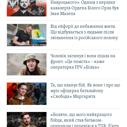
Навроцького». Одним з перших
кавалерів Ордена Білого Орла був
Іван Мазепа
Від ейфорії до небажання жити.
Що відбувається з людьми після
звільнення із російського полону
Чоловік загинув і вона пішла на
фронт. «Це помста» – каже
операторка FPV «Білка»
Та, що планує бій. Як воює і про що
мріє офіцерка батальйону
«Свобода» Маргарита
«Боляче, що мого найкращого
бійця, який став батьком-
одинаком і перевівся в ТЦК, б’ють