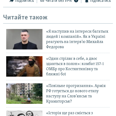
Поділитись
Читати без VPN
Підписатись
Читайте також
«Я наступив на інтереси багатьох
людей і компаній». Як в Україні
реагують на інтерв’ю Михайла
Федорова
«Один стріляє в себе, а двоє
здаються в полон»: комбат 157-ї
ОМБр про Костянтинівку та
ближні бої
«Повільне прогризання». Армія
РФ готується до нового етапу
наступу на Слов’янськ та
Краматорськ?
«Історія ще раз сміється з