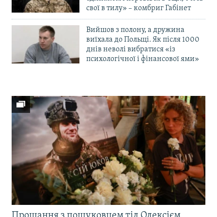
свої в тилу» – комбриг Габінет
Вийшов з полону, а дружина
виїхала до Польщі. Як після 1000
днів неволі вибратися «із
психологічної і фінансової ями»
Прощання з пошуковцем тіл Олексієм