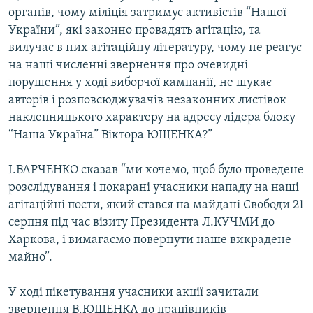
органів, чому міліція затримує активістів “Нашої
Усі сайти RFE/RL
України”, які законно провадять агітацію, та
вилучає в них агітаційну літературу, чому не реагує
на наші численні звернення про очевидні
порушення у ході виборчої кампанії, не шукає
авторів і розповсюджувачів незаконних листівок
наклепницького характеру на адресу лідера блоку
“Наша Україна” Віктора ЮЩЕНКА?”
І.ВАРЧЕНКО сказав “ми хочемо, щоб було проведене
розслідування і покарані учасники нападу на наші
агітаційні пости, який стався на майдані Свободи 21
серпня під час візиту Президента Л.КУЧМИ до
Харкова, і вимагаємо повернути наше викрадене
майно”.
У ході пікетування учасники акції зачитали
звернення В.ЮЩЕНКА до працівників