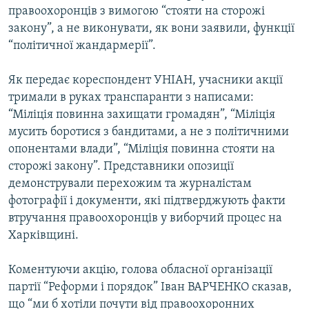
правоохоронців з вимогою “стояти на сторожі
МУЛЬТИМЕДІА
закону”, а не виконувати, як вони заявили, функції
ФОТО
“політичної жандармерії”.
СПЕЦПРОЄКТИ
Як передає кореспондент УНІАН, учасники акції
ПОДКАСТИ
тримали в руках транспаранти з написами:
“Міліція повинна захищати громадян”, “Міліція
КРИМ РЕАЛІЇ
мусить боротися з бандитами, а не з політичними
РУС
опонентами влади”, “Міліція повинна стояти на
сторожі закону”. Представники опозиції
УКР
демонстрували перехожим та журналістам
КТАТ
фотографії і документи, які підтверджують факти
втручання правоохоронців у виборчий процес на
ДОЛУЧАЙСЯ!
Харківщині.
Коментуючи акцію, голова обласної організації
партії “Реформи і порядок” Іван ВАРЧЕНКО сказав,
що “ми б хотіли почути від правоохоронних