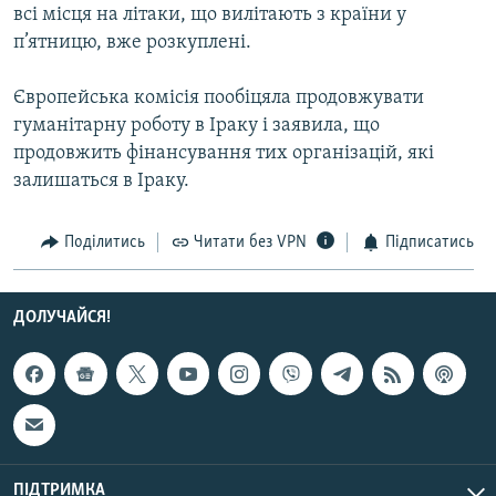
всі місця на літаки, що вилітають з країни у
Усі сайти RFE/RL
п’ятницю, вже розкуплені.
Європейська комісія пообіцяла продовжувати
гуманітарну роботу в Іраку і заявила, що
продовжить фінансування тих організацій, які
залишаться в Іраку.
Поділитись
Читати без VPN
Підписатись
ДОЛУЧАЙСЯ!
ПІДТРИМКА