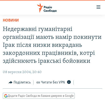
Доступність
посилання
Перейти
НОВИНИ
до
РАДІО СВОБОДА – 70 РОКІВ
Недержавні гуманітарні
основного
ВСЕ ЗА ДОБУ
матеріалу
організації мають намір покинути
СТАТТІ
Перейти
Ірак після низки викрадань
до
ВІЙНА
ПОЛІТИКА
закордонних працівників, котрі
основної
РОСІЙСЬКА «ФІЛЬТРАЦІЯ»
ЕКОНОМІКА
навігації
здійснюють іракські бойовики
Перейти
ДОНБАС.РЕАЛІЇ
СУСПІЛЬСТВО
до
08 вересня 2004, 20:40
КРИМ.РЕАЛІЇ
КУЛЬТУРА
пошуку
Поділитись
Читати без VPN
ТИ ЯК?
СПОРТ
СХЕМИ
УКРАЇНА
Додати Радіо Свобода як бажане джерело в Google
КИТАЙ.ВИКЛИКИ
СВІТ