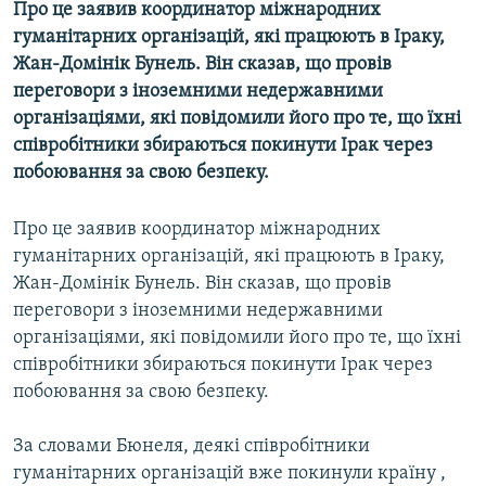
Про це заявив координатор міжнародних
МУЛЬТИМЕДІА
гуманітарних організацій, які працюють в Іраку,
ФОТО
Жан-Домінік Бунель. Він сказав, що провів
переговори з іноземними недержавними
СПЕЦПРОЄКТИ
організаціями, які повідомили його про те, що їхні
ПОДКАСТИ
співробітники збираються покинути Ірак через
побоювання за свою безпеку.
КРИМ РЕАЛІЇ
РУС
Про це заявив координатор міжнародних
гуманітарних організацій, які працюють в Іраку,
УКР
Жан-Домінік Бунель. Він сказав, що провів
КТАТ
переговори з іноземними недержавними
організаціями, які повідомили його про те, що їхні
ДОЛУЧАЙСЯ!
співробітники збираються покинути Ірак через
побоювання за свою безпеку.
За словами Бюнеля, деякі співробітники
гуманітарних організацій вже покинули країну ,