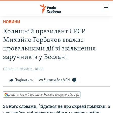
Доступність
посилання
Перейти
НОВИНИ
до
РАДІО СВОБОДА – 70 РОКІВ
Колишній президент СРСР
основного
ВСЕ ЗА ДОБУ
матеріалу
Михайло Горбачов вважає
СТАТТІ
Перейти
провальними дії зі звільнення
до
ВІЙНА
ПОЛІТИКА
заручників у Беслані
основної
РОСІЙСЬКА «ФІЛЬТРАЦІЯ»
ЕКОНОМІКА
навігації
09 вересня 2004, 18:55
Перейти
ДОНБАС.РЕАЛІЇ
СУСПІЛЬСТВО
до
Поділитись
Читати без VPN
КРИМ.РЕАЛІЇ
КУЛЬТУРА
пошуку
ТИ ЯК?
СПОРТ
Додати Радіо Свобода як бажане джерело в Google
СХЕМИ
УКРАЇНА
За його словами, “йдеться не про окремі помилки, а
КИТАЙ.ВИКЛИКИ
СВІТ