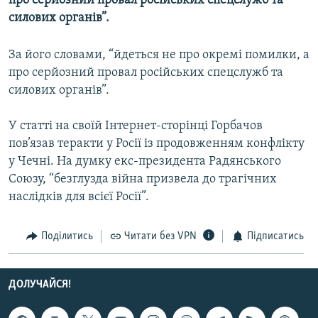
про серйозний провал російських спецслужб та
МУЛЬТИМЕДІА
силових органів”.
ФОТО
За його словами, “йдеться не про окремі помилки, а
СПЕЦПРОЄКТИ
про серйозний провал російських спецслужб та
ПОДКАСТИ
силових органів”.
У статті на своїй Інтернет-сторінці Горбачов
КРИМ РЕАЛІЇ
пов’язав теракти у Росії із продовженням конфлікту
РУС
у Чечні. На думку екс-президента Радянського
УКР
Союзу, “безглузда війна призвела до трагічних
наслідків для всієї Росії”.
КТАТ
ДОЛУЧАЙСЯ!
Поділитись
Читати без VPN
Підписатись
ДОЛУЧАЙСЯ!