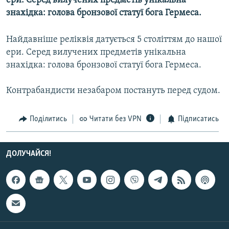
ери. Серед вилучених предметів унікальна
МУЛЬТИМЕДІА
знахідка: голова бронзової статуї бога Гермеса.
ФОТО
Найдавніше реліквія датується 5 століттям до нашої
СПЕЦПРОЄКТИ
ери. Серед вилучених предметів унікальна
ПОДКАСТИ
знахідка: голова бронзової статуї бога Гермеса.
Контрабандисти незабаром постануть перед судом.
КРИМ РЕАЛІЇ
РУС
Поділитись
Читати без VPN
Підписатись
УКР
КТАТ
ДОЛУЧАЙСЯ!
ДОЛУЧАЙСЯ!