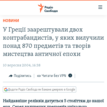
Доступність
посилання
Перейти
НОВИНИ
до
РАДІО СВОБОДА – 70 РОКІВ
У Греції заарештували двох
основного
ВСЕ ЗА ДОБУ
матеріалу
контрабандистів, у яких вилучили
СТАТТІ
Перейти
понад 870 предметів та творів
до
ВІЙНА
ПОЛІТИКА
мистецтва античної епохи
основної
РОСІЙСЬКА «ФІЛЬТРАЦІЯ»
ЕКОНОМІКА
навігації
10 вересня 2004, 16:38
Перейти
ДОНБАС.РЕАЛІЇ
СУСПІЛЬСТВО
до
Поділитись
Читати без VPN
КРИМ.РЕАЛІЇ
КУЛЬТУРА
пошуку
ТИ ЯК?
СПОРТ
Додати Радіо Свобода як бажане джерело в Google
СХЕМИ
УКРАЇНА
Найдавніше реліквія датується 5 століттям до нашої
КИТАЙ.ВИКЛИКИ
СВІТ