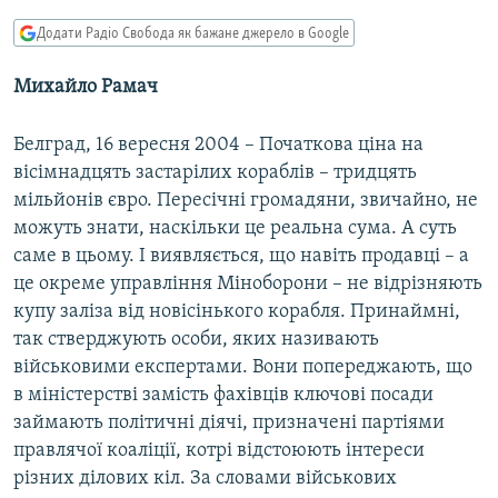
МУЛЬТИМЕДІА
Додати Радіо Свобода як бажане джерело в Google
ФОТО
Михайло Рамач
СПЕЦПРОЄКТИ
ПОДКАСТИ
Белград, 16 вересня 2004 – Початкова цiна на
вісімнадцять застарiлих кораблiв – тридцять
мiльйонiв євро. Пересічні громадяни, звичайно, не
КРИМ РЕАЛІЇ
можуть знати, наскільки це реальна сума. А суть
РУС
саме в цьому. І виявляється, що навiть продавцi – а
УКР
це окреме управлiння Мiноборони – не вiдрiзняють
КТАТ
купу залiза вiд новiсiнького корабля. Принаймнi,
так стверджують особи, яких називають
вiйськовими експертами. Вони попереджають, що
ДОЛУЧАЙСЯ!
в мiнiстерствi замiсть фахiвцiв ключовi посади
займають полiтичнi дiячi, призначенi партiями
правлячої коалiцiї, котрi відстоюють iнтереси
рiзних дiлових кiл. За словами військових