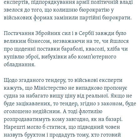
експертів, пiдпорядкування армiї полiтичнiй владi
Усі сайти RFE/RL
звелося до того, що колишню бюрократiю у
вiйськових формах замiнили партiйнi бюрократи.
Постачання Збройних сил i в Сербiї завжди було
великим бiзнесом, незважаючи на те, чи йшлося
про щоденнi поставки бараболі, квасолі, хліба чи
купiвлю зброї, вибухiвки або комп’ютерного
обладнання.
Щодо згаданого тендеру, то вiйськовi експерти
кажуть, що Мiнiстерство не випадково пропонує
судна за набагато вищу ціну вiд реальної. Якщо не
буде зацiкавлених, то тендер, згiдно з законом, буде
оголошено недiйсним. А тодi флотилiю
розпродаватимуть кому завгодно, як на базарi.
Нарештi могло б статися, що пiдводний човен
назвуть брухтом і продадуть тому, хто готовий