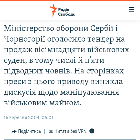
Доступність
посилання
Перейти
Мiнiстерство оборони Сербiї i
до
РАДІО СВОБОДА – 70 РОКІВ
Чорногорiї оголосило тендер на
основного
ВСЕ ЗА ДОБУ
матеріалу
продаж вiсiмнадцяти вiйськових
СТАТТІ
Перейти
суден, в тому числi й п’яти
до
ВІЙНА
ПОЛІТИКА
пiдводних човнiв. На сторiнках
основної
РОСІЙСЬКА «ФІЛЬТРАЦІЯ»
ЕКОНОМІКА
навігації
преси з цього приводу виникла
Перейти
ДОНБАС.РЕАЛІЇ
СУСПІЛЬСТВО
дискусія щодо манiпулювання
до
КРИМ.РЕАЛІЇ
КУЛЬТУРА
вiйськовим майном.
пошуку
ТИ ЯК?
СПОРТ
16 вересня 2004, 05:01
СХЕМИ
УКРАЇНА
Поділитись
Читати без VPN
КИТАЙ.ВИКЛИКИ
СВІТ