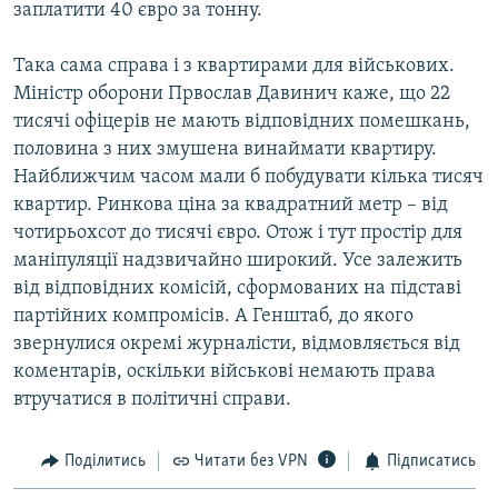
заплатити 40 євро за тонну.
Така сама справа i з квартирами для вiйськових.
Мiнiстр оборони Првослав Давинич каже, що 22
тисячi офiцерiв не мають вiдповiдних помешкань,
половина з них змушена винаймати квартиру.
Найближчим часом мали б побудувати кiлька тисяч
квартир. Ринкова цiна за квадратний метр – вiд
чотирьохсот до тисячi євро. Отож i тут простiр для
манiпуляцiї надзвичайно широкий. Усе залежить
вiд вiдповiдних комiсiй, сформованих на пiдставi
партiйних компромiсiв. А Генштаб, до якого
звернулися окремi журналiсти, вiдмовляється вiд
коментарiв, оскiльки вiйськовi немають права
втручатися в полiтичнi справи.
Поділитись
Читати без VPN
Підписатись