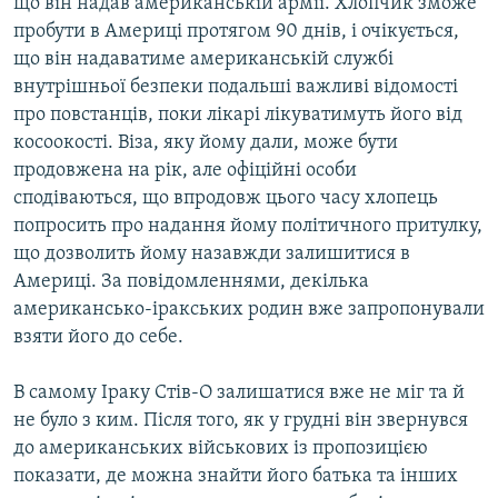
що він надав американській армії. Хлопчик зможе
Усі сайти RFE/RL
пробути в Америці протягом 90 днів, і очікується,
що він надаватиме американській службі
внутрішньої безпеки подальші важливі відомості
про повстанців, поки лікарі лікуватимуть його від
косоокості. Віза, яку йому дали, може бути
продовжена на рік, але офіційні особи
сподіваються, що впродовж цього часу хлопець
попросить про надання йому політичного притулку,
що дозволить йому назавжди залишитися в
Америці. За повідомленнями, декілька
американсько-іракських родин вже запропонували
взяти його до себе.
В самому Іраку Стів-О залишатися вже не міг та й
не було з ким. Після того, як у грудні він звернувся
до американських військових із пропозицією
показати, де можна знайти його батька та інших