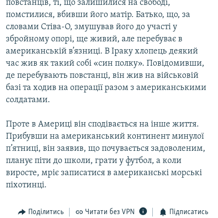
повстанців, ті, що залишилися на свободі,
помстилися, вбивши його матір. Батько, що, за
словами Стіва-О, змушував його до участі у
збройному опорі, ще живий, але перебуває в
американській в’язниці. В Іраку хлопець деякий
час жив як такий собі «син полку». Повідомивши,
де перебувають повстанці, він жив на військовій
базі та ходив на операції разом з американськими
солдатами.
Проте в Америці він сподівається на інше життя.
Прибувши на американський континент минулої
п’ятниці, він заявив, що почувається задоволеним,
планує піти до школи, грати у футбол, а коли
виросте, мріє записатися в американські морські
піхотинці.
Поділитись
Читати без VPN
Підписатись