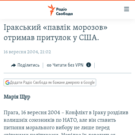
Доступність
посилання
Перейти
Іракський «павлік морозов»
до
РАДІО СВОБОДА – 70 РОКІВ
отримав притулок у США.
основного
ВСЕ ЗА ДОБУ
матеріалу
16 вересня 2004, 21:02
СТАТТІ
Перейти
до
ВІЙНА
ПОЛІТИКА
Поділитись
Читати без VPN
основної
РОСІЙСЬКА «ФІЛЬТРАЦІЯ»
ЕКОНОМІКА
навігації
Додати Радіо Свобода як бажане джерело в Google
Перейти
ДОНБАС.РЕАЛІЇ
СУСПІЛЬСТВО
до
Марія Щур
КРИМ.РЕАЛІЇ
КУЛЬТУРА
пошуку
ТИ ЯК?
СПОРТ
Прага, 16 вересня 2004 – Конфлікт в Іраку розділив
СХЕМИ
УКРАЇНА
колишніх союзників по НАТО, але він ставить
питання морального вибору не лише перед
КИТАЙ.ВИКЛИКИ
СВІТ