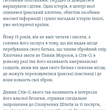
світовими політиками. Нерідко їх доводиться
МУЛЬТИМЕДІА
вирішувати і дітям. Одна історія, в центрі якої
опинився іракський хлопчик, облетіла засобами
ФОТО
масової інформації і сумно нагадала історію іншої,
СПЕЦПРОЄКТИ
уже неіснуючої країни.
ПОДКАСТИ
Йому 15 років, він не вміє читати і писати, а
головна його заслуга в тому, що він видав місце
КРИМ РЕАЛІЇ
перебування свого батька, що чинив збройний опір.
РУС
Хлопчика звати не Павлік Морозов, а Сітв-О, в
УКР
усякому разі так його називають американські
солдати, яким він здав свого батька і показав місця,
КТАТ
де можуть переховуватися іракські повстанці і де
вони ховають свої зброю.
ДОЛУЧАЙСЯ!
Днями Стів-О, якого так називають в інтересах
його власної безпеки, отримав спеціальне
запрошення до Сполучених Штатів за ті послуги,